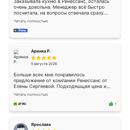
Заказывала кухню в Ренессанс, осталась
очень довольна. Менеджер всё быстро
посчитала, на вопросы отвечала сразу.
Замерщик приехал в субботу, подошёл к
Читать полностью
делу со всей ответственностью. Собрали
за день, ребята работали аккуратно, даже
пыли почти не было. Качество отличное,
ящики ходят плавно, ничего не скрипит.
Всё подошло как влитое.
Аринка Р.
5 августа 2026
Больше всех мне понравилось
предложение от компании Ренессанс от
Елены Сергеевой. Подходяшщая цена и
короткие сроки изготовления. Приехавший
Читать полностью
для замера сотрудник Владислав
предложил по моему эскизу самый
1
подходящий вариант шкафа. Немного его
видоизменил, получилось даже лучше, чем
я хотела.
Ярослава