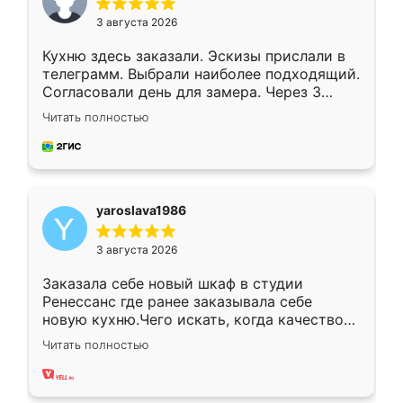
3 августа 2026
Кухню здесь заказали. Эскизы прислали в
телеграмм. Выбрали наиболее подходящий.
Согласовали день для замера. Через 3
недели кухня была уже готова. Остались
Читать полностью
довольны работой. Спасибо Ренессанс
мебель за качественную работу!
yaroslava1986
3 августа 2026
Заказала себе новый шкаф в студии
Ренессанс где ранее заказывала себе
новую кухню.Чего искать, когда качеством
вполне довольна. Служит кухня уже почти
Читать полностью
два года, нареканий нет.