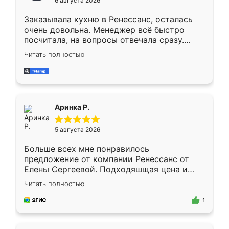
6 августа 2026
мебели буду заказывать только здесь.
Заказывала кухню в Ренессанс, осталась
очень довольна. Менеджер всё быстро
посчитала, на вопросы отвечала сразу.
Замерщик приехал в субботу, подошёл к
Читать полностью
делу со всей ответственностью. Собрали
за день, ребята работали аккуратно, даже
пыли почти не было. Качество отличное,
ящики ходят плавно, ничего не скрипит.
Всё подошло как влитое.
Аринка Р.
5 августа 2026
Больше всех мне понравилось
предложение от компании Ренессанс от
Елены Сергеевой. Подходяшщая цена и
короткие сроки изготовления. Приехавший
Читать полностью
для замера сотрудник Владислав
предложил по моему эскизу самый
1
подходящий вариант шкафа. Немного его
видоизменил, получилось даже лучше, чем