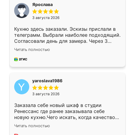
я хотела.
Ярослава
3 августа 2026
Кухню здесь заказали. Эскизы прислали в
телеграмм. Выбрали наиболее подходящий.
Согласовали день для замера. Через 3
недели кухня была уже готова. Остались
Читать полностью
довольны работой. Спасибо Ренессанс
мебель за качественную работу!
yaroslava1986
3 августа 2026
Заказала себе новый шкаф в студии
Ренессанс где ранее заказывала себе
новую кухню.Чего искать, когда качеством
вполне довольна. Служит кухня уже почти
Читать полностью
два года, нареканий нет.