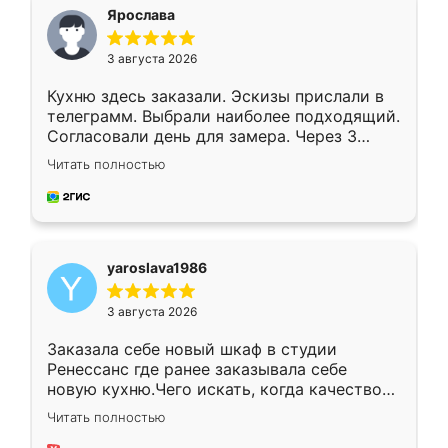
я хотела.
Ярослава
3 августа 2026
Кухню здесь заказали. Эскизы прислали в
телеграмм. Выбрали наиболее подходящий.
Согласовали день для замера. Через 3
недели кухня была уже готова. Остались
Читать полностью
довольны работой. Спасибо Ренессанс
мебель за качественную работу!
yaroslava1986
3 августа 2026
Заказала себе новый шкаф в студии
Ренессанс где ранее заказывала себе
новую кухню.Чего искать, когда качеством
вполне довольна. Служит кухня уже почти
Читать полностью
два года, нареканий нет.