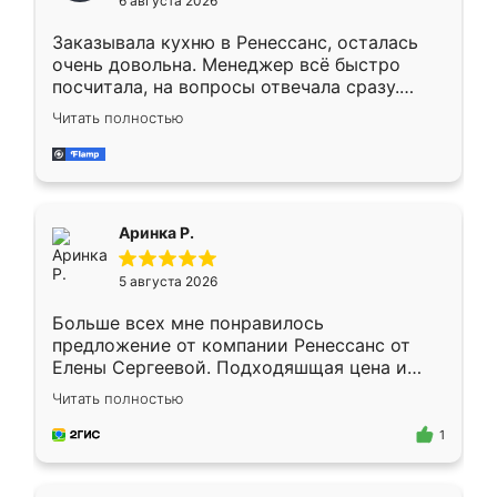
6 августа 2026
мебели буду заказывать только здесь.
Заказывала кухню в Ренессанс, осталась
очень довольна. Менеджер всё быстро
посчитала, на вопросы отвечала сразу.
Замерщик приехал в субботу, подошёл к
Читать полностью
делу со всей ответственностью. Собрали
за день, ребята работали аккуратно, даже
пыли почти не было. Качество отличное,
ящики ходят плавно, ничего не скрипит.
Всё подошло как влитое.
Аринка Р.
5 августа 2026
Больше всех мне понравилось
предложение от компании Ренессанс от
Елены Сергеевой. Подходяшщая цена и
короткие сроки изготовления. Приехавший
Читать полностью
для замера сотрудник Владислав
предложил по моему эскизу самый
1
подходящий вариант шкафа. Немного его
видоизменил, получилось даже лучше, чем