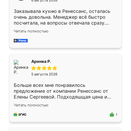
6 августа 2026
мебели буду заказывать только здесь.
Заказывала кухню в Ренессанс, осталась
очень довольна. Менеджер всё быстро
посчитала, на вопросы отвечала сразу.
Замерщик приехал в субботу, подошёл к
Читать полностью
делу со всей ответственностью. Собрали
за день, ребята работали аккуратно, даже
пыли почти не было. Качество отличное,
ящики ходят плавно, ничего не скрипит.
Всё подошло как влитое.
Аринка Р.
5 августа 2026
Больше всех мне понравилось
предложение от компании Ренессанс от
Елены Сергеевой. Подходяшщая цена и
короткие сроки изготовления. Приехавший
Читать полностью
для замера сотрудник Владислав
предложил по моему эскизу самый
1
подходящий вариант шкафа. Немного его
видоизменил, получилось даже лучше, чем