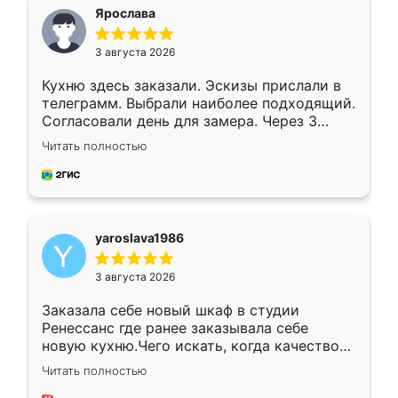
я хотела.
Ярослава
3 августа 2026
Кухню здесь заказали. Эскизы прислали в
телеграмм. Выбрали наиболее подходящий.
Согласовали день для замера. Через 3
недели кухня была уже готова. Остались
Читать полностью
довольны работой. Спасибо Ренессанс
мебель за качественную работу!
yaroslava1986
3 августа 2026
Заказала себе новый шкаф в студии
Ренессанс где ранее заказывала себе
новую кухню.Чего искать, когда качеством
вполне довольна. Служит кухня уже почти
Читать полностью
два года, нареканий нет.