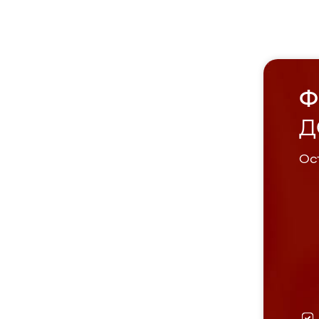
Ф
Д
Ост