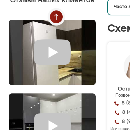
Отзывы наших клиентов
Часто 
Схе
Оста
Позвон
8 (
8 (
8 (
Или оставь