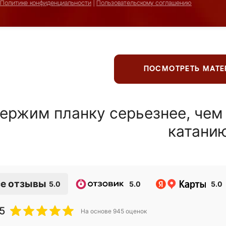
Политике конфиденциальности
|
Пользовательскому соглашению
ПОСМОТРЕТЬ МАТ
ержим планку серьезнее, чем
катани
е отзывы
5.0
5.0
5.0
5
На основе
945
оценок