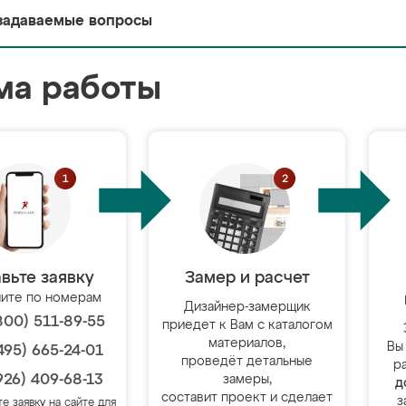
задаваемые вопросы
ма работы
вьте заявку
Замер и расчет
ите по номерам
Дизайнер-замерщик
800) 511-89-55
приедет к Вам с каталогом
материалов,
Вы
495) 665-24-01
проведёт детальные
р
926) 409-68-13
замеры,
д
составит проект и сделает
з
те заявку на сайте для