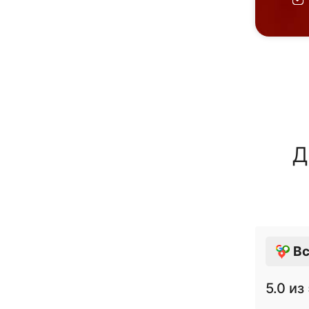
Д
Вс
5.0
из 