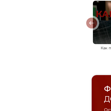
Как 
Ф
Д
Ост