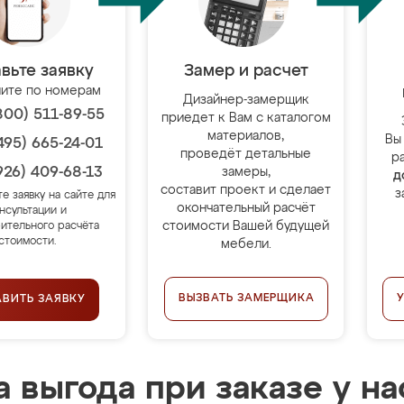
вьте заявку
Замер и расчет
ите по номерам
Дизайнер-замерщик
800) 511-89-55
приедет к Вам с каталогом
материалов,
Вы
495) 665-24-01
проведёт детальные
р
926) 409-68-13
замеры,
д
составит проект и сделает
з
те заявку на сайте для
окончательный расчёт
нсультации и
стоимости Вашей будущей
ительного расчёта
стоимости.
мебели.
ВЫЗВАТЬ ЗАМЕРЩИКА
АВИТЬ ЗАЯВКУ
 выгода при заказе у на