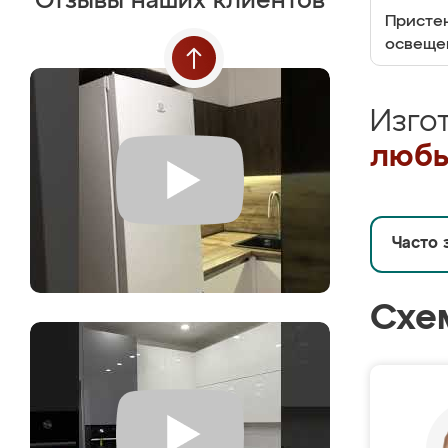
Отзывы наших клиентов
Пристен
освеще
Изго
любы
Часто 
Схе