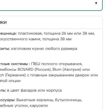
▼
ики
лешница:
пластиковая, толщина 26 мм или 38 мм;
скусственного камня, толщина 38 мм
риты:
изготовим кухню любого размера
тные системы :
ПВШ полного открывания,
ембоксы BOYARD (Россия), Blum (Австрия) или
ich (Германия) с плавным закрыванием дверок или
этой опции
ль:
в цвет фасадов или корпуса
ссуары:
Выкатные корзины, бутылочницы,
ебные уголки, карусели