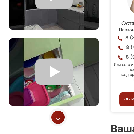
Оста
Позвон
8 (
8 (
8 (
Или оставь
ко
предвар
ОСТ
Ваша