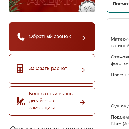
Посмот
Обратный звонок
Матери
патино
Стенова
фотопе
Заказать расчёт
Цвет:
н
Бесплатный вызов
дизайнера-
Сушка д
замерщика
Подъем
Blum (А