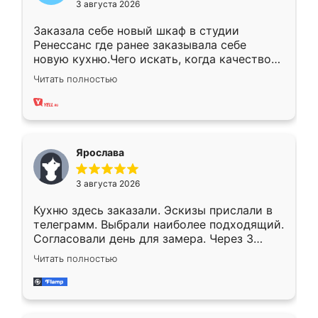
3 августа 2026
Заказала себе новый шкаф в студии
Ренессанс где ранее заказывала себе
новую кухню.Чего искать, когда качеством
вполне довольна. Служит кухня уже почти
Читать полностью
два года, нареканий нет.
Ярослава
3 августа 2026
Кухню здесь заказали. Эскизы прислали в
телеграмм. Выбрали наиболее подходящий.
Согласовали день для замера. Через 3
недели кухня была уже готова. Остались
Читать полностью
довольны работой. Спасибо Ренессанс
мебель за качественную работу!