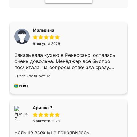
Мальвина
6 августа 2026
Заказывала кухню в Ренессанс, осталась
очень довольна. Менеджер всё быстро
посчитала, на вопросы отвечала сразу.
Замерщик приехал в субботу, подошёл к
Читать полностью
делу со всей ответственностью. Собрали
за день, ребята работали аккуратно, даже
пыли почти не было. Качество отличное,
ящики ходят плавно, ничего не скрипит.
Всё подошло как влитое.
Аринка Р.
5 августа 2026
Больше всех мне понравилось