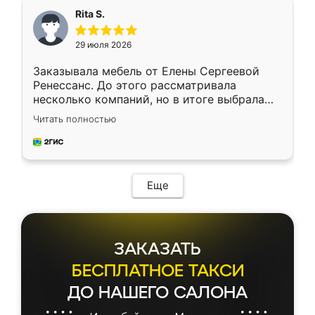
Rita S.
29 июля 2026
Заказывала мебель от Елены Сергеевой
Ренессанс. До этого рассматривала
несколько компаний, но в итоге выбрала
эту. Сначала обговорили условия, потом
Читать полностью
приехал замерщик, всё спокойно объяснил
и снял размеры. Изготовили в срок, с
доставкой тоже никаких проблем не
возникло. Сборку выполнили аккуратно,
мебель сразу встала на свое место без
Еще
каких-либо доработок. Качеством осталась
довольна, все выглядит так, как и ожидала.
ЗАКАЗАТЬ
БЕСПЛАТНОЕ ТАКСИ
ДО НАШЕГО САЛОНА