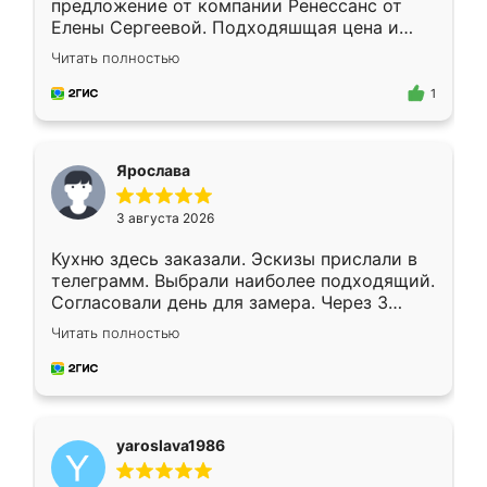
предложение от компании Ренессанс от
Елены Сергеевой. Подходяшщая цена и
короткие сроки изготовления. Приехавший
Читать полностью
для замера сотрудник Владислав
предложил по моему эскизу самый
1
подходящий вариант шкафа. Немного его
видоизменил, получилось даже лучше, чем
я хотела.
Ярослава
3 августа 2026
Кухню здесь заказали. Эскизы прислали в
телеграмм. Выбрали наиболее подходящий.
Согласовали день для замера. Через 3
недели кухня была уже готова. Остались
Читать полностью
довольны работой. Спасибо Ренессанс
мебель за качественную работу!
yaroslava1986