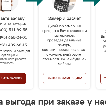
вьте заявку
Замер и расчет
ите по номерам
Дизайнер-замерщик
800) 511-89-55
приедет к Вам с каталогом
материалов,
Вы
495) 665-24-01
проведёт детальные
р
926) 409-68-13
замеры,
д
составит проект и сделает
з
те заявку на сайте для
окончательный расчёт
нсультации и
стоимости Вашей будущей
ительного расчёта
стоимости.
мебели.
ВЫЗВАТЬ ЗАМЕРЩИКА
АВИТЬ ЗАЯВКУ
 выгода при заказе у на