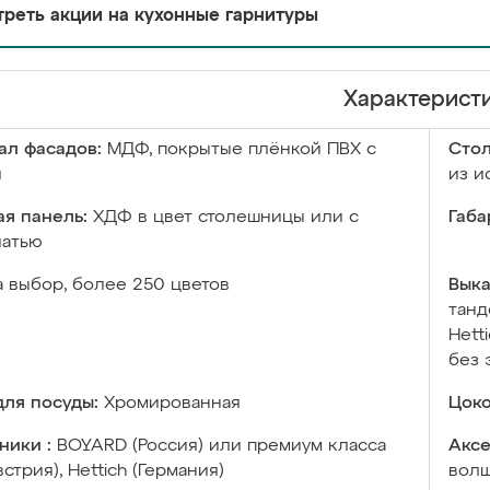
реть акции на кухонные гарнитуры
Характерист
ал фасадов:
МДФ, покрытые плёнкой ПВХ с
Сто
й
из и
я панель:
ХДФ в цвет столешницы или с
Габа
чатью
а выбор, более 250 цветов
Выка
танд
Hett
без 
ля посуды:
Хромированная
Цоко
ники :
BOYARD (Россия) или премиум класса
Аксе
встрия), Hettich (Германия)
волш