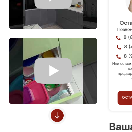
Оста
Позвон
8 (
8 (
8 (
Или оставь
ко
предвар
ОСТ
Ваша