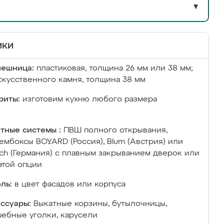
▼
ики
лешница:
пластиковая, толщина 26 мм или 38 мм;
скусственного камня, толщина 38 мм
риты:
изготовим кухню любого размера
тные системы :
ПВШ полного открывания,
ембоксы BOYARD (Россия), Blum (Австрия) или
ich (Германия) с плавным закрыванием дверок или
этой опции
ль:
в цвет фасадов или корпуса
ссуары:
Выкатные корзины, бутылочницы,
ебные уголки, карусели