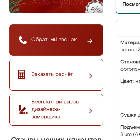
Посмот
Обратный звонок
Матери
патино
Стенова
фотопе
Заказать расчёт
Цвет:
н
Бесплатный вызов
дизайнера-
Сушка д
замерщика
Подъем
Blum (А