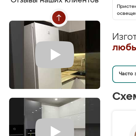
Отзывы наших клиентов
Пристен
освеще
Изго
любы
Часто 
Схе