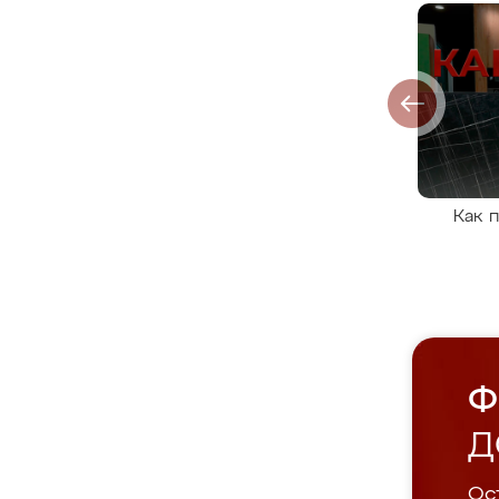
Как 
Ф
Д
Ост