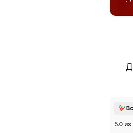
Д
Вс
5.0
из 