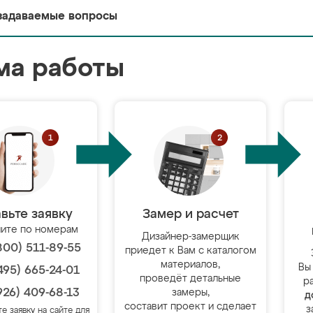
задаваемые вопросы
ма работы
вьте заявку
Замер и расчет
ите по номерам
Дизайнер-замерщик
800) 511-89-55
приедет к Вам с каталогом
материалов,
Вы
495) 665-24-01
проведёт детальные
р
926) 409-68-13
замеры,
д
составит проект и сделает
з
те заявку на сайте для