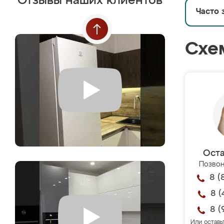
Отзывы наших клиентов
Часто 
Схе
Оста
Позвон
8 (
8 (
8 (
Или оставь