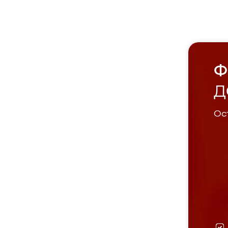
Ф
Д
Ост