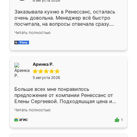
6 августа 2026
мебели буду заказывать только здесь.
Заказывала кухню в Ренессанс, осталась
очень довольна. Менеджер всё быстро
посчитала, на вопросы отвечала сразу.
Замерщик приехал в субботу, подошёл к
Читать полностью
делу со всей ответственностью. Собрали
за день, ребята работали аккуратно, даже
пыли почти не было. Качество отличное,
ящики ходят плавно, ничего не скрипит.
Всё подошло как влитое.
Аринка Р.
5 августа 2026
Больше всех мне понравилось
предложение от компании Ренессанс от
Елены Сергеевой. Подходяшщая цена и
короткие сроки изготовления. Приехавший
Читать полностью
для замера сотрудник Владислав
предложил по моему эскизу самый
1
подходящий вариант шкафа. Немного его
видоизменил, получилось даже лучше, чем