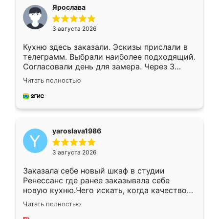
я хотела.
Ярослава
3 августа 2026
Кухню здесь заказали. Эскизы прислали в
телеграмм. Выбрали наиболее подходящий.
Согласовали день для замера. Через 3
недели кухня была уже готова. Остались
Читать полностью
довольны работой. Спасибо Ренессанс
мебель за качественную работу!
yaroslava1986
3 августа 2026
Заказала себе новый шкаф в студии
Ренессанс где ранее заказывала себе
новую кухню.Чего искать, когда качеством
вполне довольна. Служит кухня уже почти
Читать полностью
два года, нареканий нет.