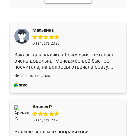
Мальвина
6 августа 2026
Заказывала кухню в Ренессанс, осталась
очень довольна. Менеджер всё быстро
посчитала, на вопросы отвечала сразу.
Замерщик приехал в субботу, подошёл к
Читать полностью
делу со всей ответственностью. Собрали
за день, ребята работали аккуратно, даже
пыли почти не было. Качество отличное,
ящики ходят плавно, ничего не скрипит.
Всё подошло как влитое.
Аринка Р.
5 августа 2026
Больше всех мне понравилось