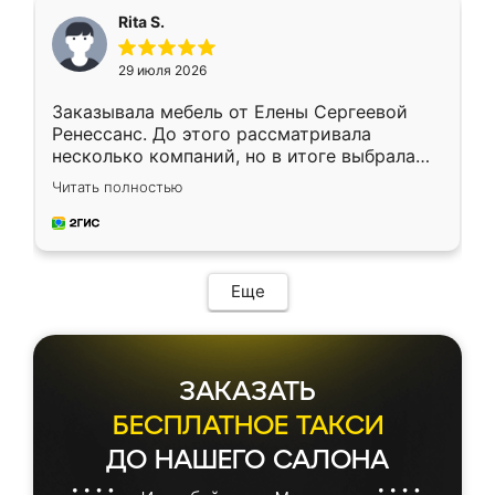
Rita S.
29 июля 2026
Заказывала мебель от Елены Сергеевой
Ренессанс. До этого рассматривала
несколько компаний, но в итоге выбрала
эту. Сначала обговорили условия, потом
Читать полностью
приехал замерщик, всё спокойно объяснил
и снял размеры. Изготовили в срок, с
доставкой тоже никаких проблем не
возникло. Сборку выполнили аккуратно,
мебель сразу встала на свое место без
Еще
каких-либо доработок. Качеством осталась
довольна, все выглядит так, как и ожидала.
ЗАКАЗАТЬ
БЕСПЛАТНОЕ ТАКСИ
ДО НАШЕГО САЛОНА