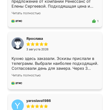
предложение от компании Ренессанс от
Елены Сергеевой. Подходяшщая цена и
короткие сроки изготовления. Приехавший
Читать полностью
для замера сотрудник Владислав
предложил по моему эскизу самый
1
подходящий вариант шкафа. Немного его
видоизменил, получилось даже лучше, чем
я хотела.
Ярослава
3 августа 2026
Кухню здесь заказали. Эскизы прислали в
телеграмм. Выбрали наиболее подходящий.
Согласовали день для замера. Через 3
недели кухня была уже готова. Остались
Читать полностью
довольны работой. Спасибо Ренессанс
мебель за качественную работу!
yaroslava1986