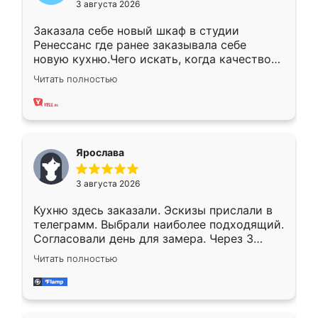
3 августа 2026
Заказала себе новый шкаф в студии
Ренессанс где ранее заказывала себе
новую кухню.Чего искать, когда качеством
вполне довольна. Служит кухня уже почти
Читать полностью
два года, нареканий нет.
Ярослава
3 августа 2026
Кухню здесь заказали. Эскизы прислали в
телеграмм. Выбрали наиболее подходящий.
Согласовали день для замера. Через 3
недели кухня была уже готова. Остались
Читать полностью
довольны работой. Спасибо Ренессанс
мебель за качественную работу!