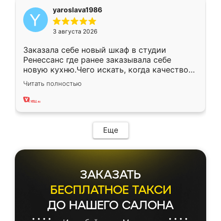
yaroslava1986
3 августа 2026
Заказала себе новый шкаф в студии
Ренессанс где ранее заказывала себе
новую кухню.Чего искать, когда качеством
вполне довольна. Служит кухня уже почти
Читать полностью
два года, нареканий нет.
Еще
ЗАКАЗАТЬ
БЕСПЛАТНОЕ ТАКСИ
ДО НАШЕГО САЛОНА