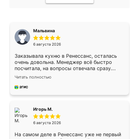
Мальвина
6 августа 2026
Заказывала кухню в Ренессанс, осталась
очень довольна. Менеджер всё быстро
посчитала, на вопросы отвечала сразу.
Замерщик приехал в субботу, подошёл к
Читать полностью
делу со всей ответственностью. Собрали
за день, ребята работали аккуратно, даже
пыли почти не было. Качество отличное,
ящики ходят плавно, ничего не скрипит.
Всё подошло как влитое.
Игорь М.
6 августа 2026
На самом деле в Ренессанс уже не первый