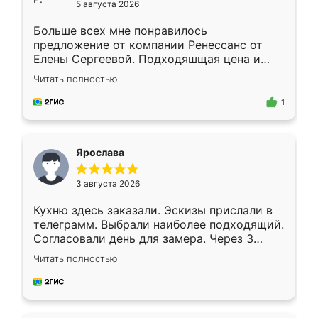
5 августа 2026
Больше всех мне понравилось
предложение от компании Ренессанс от
Елены Сергеевой. Подходяшщая цена и
короткие сроки изготовления. Приехавший
Читать полностью
для замера сотрудник Владислав
предложил по моему эскизу самый
1
подходящий вариант шкафа. Немного его
видоизменил, получилось даже лучше, чем
я хотела.
Ярослава
3 августа 2026
Кухню здесь заказали. Эскизы прислали в
телеграмм. Выбрали наиболее подходящий.
Согласовали день для замера. Через 3
недели кухня была уже готова. Остались
Читать полностью
довольны работой. Спасибо Ренессанс
мебель за качественную работу!