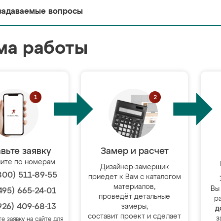
задаваемые вопросы
ма работы
вьте заявку
Замер и расчет
ите по номерам
Дизайнер-замерщик
800) 511-89-55
приедет к Вам с каталогом
материалов,
Вы
495) 665-24-01
проведёт детальные
р
926) 409-68-13
замеры,
д
составит проект и сделает
з
те заявку на сайте для