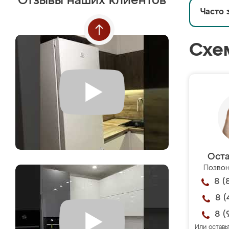
Отзывы наших клиентов
Часто 
Схе
Оста
Позвон
8 (
8 (
8 (
Или оставь