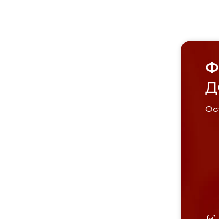
Ф
Д
Ост