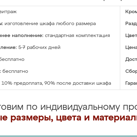
витраж
Кром
ы:
изготовление шкафа любого размера
Разд
ннее наполнение:
стандартная комплектация
Цвет
вление:
5-7 рабочих дней
Цена
бесплатно
Дост
:
бесплатно
Сбор
10% предоплата, 90% после доставки шкафа
Гара
товим по индивидуальному про
е размеры, цвета и материа