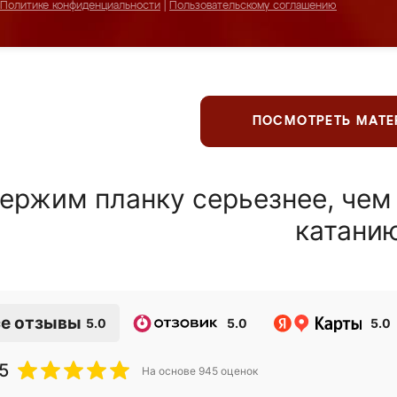
Политике конфиденциальности
|
Пользовательскому соглашению
ПОСМОТРЕТЬ МАТ
ержим планку серьезнее, чем
катани
е отзывы
5.0
5.0
5.0
5
На основе
945
оценок