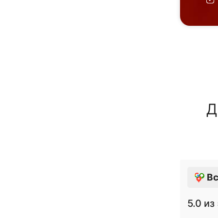
Д
Вс
5.0
из 