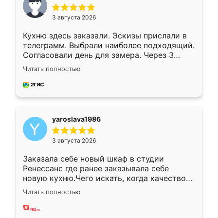
3 августа 2026
Кухню здесь заказали. Эскизы прислали в
телеграмм. Выбрали наиболее подходящий.
Согласовали день для замера. Через 3
недели кухня была уже готова. Остались
Читать полностью
довольны работой. Спасибо Ренессанс
мебель за качественную работу!
yaroslava1986
3 августа 2026
Заказала себе новый шкаф в студии
Ренессанс где ранее заказывала себе
новую кухню.Чего искать, когда качеством
вполне довольна. Служит кухня уже почти
Читать полностью
два года, нареканий нет.