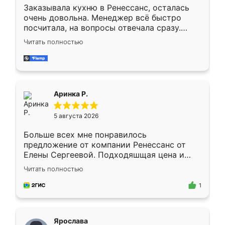
Заказывала кухню в Ренессанс, осталась
очень довольна. Менеджер всё быстро
посчитала, на вопросы отвечала сразу.
Замерщик приехал в субботу, подошёл к
Читать полностью
делу со всей ответственностью. Собрали
за день, ребята работали аккуратно, даже
пыли почти не было. Качество отличное,
ящики ходят плавно, ничего не скрипит.
Всё подошло как влитое.
Аринка Р.
5 августа 2026
Больше всех мне понравилось
предложение от компании Ренессанс от
Елены Сергеевой. Подходяшщая цена и
короткие сроки изготовления. Приехавший
Читать полностью
для замера сотрудник Владислав
предложил по моему эскизу самый
1
подходящий вариант шкафа. Немного его
видоизменил, получилось даже лучше, чем
я хотела.
Ярослава