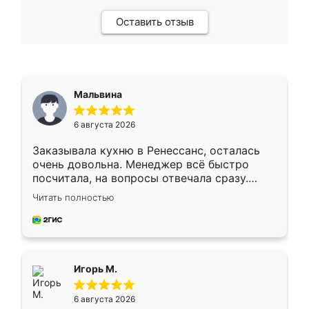
Оставить отзыв
Мальвина
6 августа 2026
Заказывала кухню в Ренессанс, осталась
очень довольна. Менеджер всё быстро
посчитала, на вопросы отвечала сразу.
Замерщик приехал в субботу, подошёл к
Читать полностью
делу со всей ответственностью. Собрали
за день, ребята работали аккуратно, даже
пыли почти не было. Качество отличное,
ящики ходят плавно, ничего не скрипит.
Всё подошло как влитое.
Игорь М.
6 августа 2026