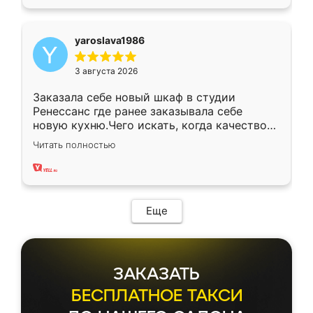
yaroslava1986
3 августа 2026
Заказала себе новый шкаф в студии
Ренессанс где ранее заказывала себе
новую кухню.Чего искать, когда качеством
вполне довольна. Служит кухня уже почти
Читать полностью
два года, нареканий нет.
Еще
ЗАКАЗАТЬ
БЕСПЛАТНОЕ ТАКСИ