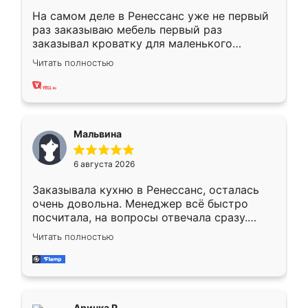
На самом деле в Ренессанс уже не первый
раз заказываю мебель первый раз
заказывал кроватку для маленького
ребёнка при его рождении ,во второй раз
Читать полностью
заказал шкаф-купе. По качеству очень
хорошее сборка достаточно быстрая,
также адекватные цены. До этого
сравнивал с разными конкурентами в этом
сегменте ,выбор у конкурентов куда
Мальвина
меньше, здесь же он более разнообразный.
Мне нравится ,если что-то потребуется из
6 августа 2026
мебели буду заказывать только здесь.
Заказывала кухню в Ренессанс, осталась
очень довольна. Менеджер всё быстро
посчитала, на вопросы отвечала сразу.
Замерщик приехал в субботу, подошёл к
Читать полностью
делу со всей ответственностью. Собрали
за день, ребята работали аккуратно, даже
пыли почти не было. Качество отличное,
ящики ходят плавно, ничего не скрипит.
Всё подошло как влитое.
Аринка Р.