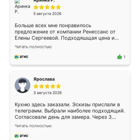
5 августа 2026
Больше всех мне понравилось
предложение от компании Ренессанс от
Елены Сергеевой. Подходяшщая цена и
короткие сроки изготовления. Приехавший
Читать полностью
для замера сотрудник Владислав
предложил по моему эскизу самый
1
подходящий вариант шкафа. Немного его
видоизменил, получилось даже лучше, чем
я хотела.
Ярослава
3 августа 2026
Кухню здесь заказали. Эскизы прислали в
телеграмм. Выбрали наиболее подходящий.
Согласовали день для замера. Через 3
недели кухня была уже готова. Остались
Читать полностью
довольны работой. Спасибо Ренессанс
мебель за качественную работу!