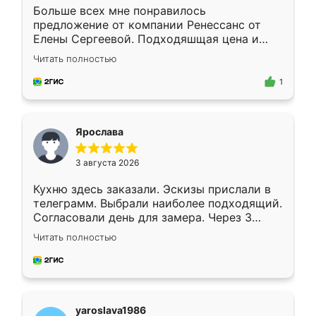
Больше всех мне понравилось
предложение от компании Ренессанс от
Елены Сергеевой. Подходяшщая цена и
короткие сроки изготовления. Приехавший
Читать полностью
для замера сотрудник Владислав
предложил по моему эскизу самый
1
подходящий вариант шкафа. Немного его
видоизменил, получилось даже лучше, чем
я хотела.
Ярослава
3 августа 2026
Кухню здесь заказали. Эскизы прислали в
телеграмм. Выбрали наиболее подходящий.
Согласовали день для замера. Через 3
недели кухня была уже готова. Остались
Читать полностью
довольны работой. Спасибо Ренессанс
мебель за качественную работу!
yaroslava1986