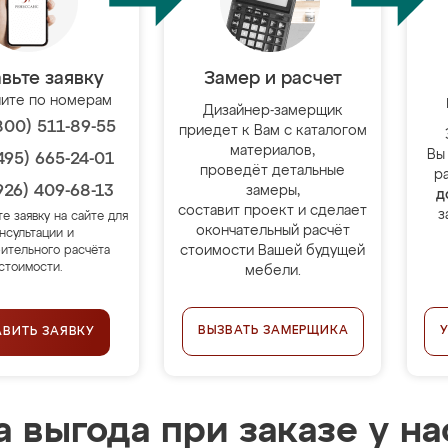
вьте заявку
Замер и расчет
ите по номерам
Дизайнер-замерщик
800) 511-89-55
приедет к Вам с каталогом
материалов,
Вы
495) 665-24-01
проведёт детальные
р
926) 409-68-13
замеры,
д
составит проект и сделает
з
те заявку на сайте для
окончательный расчёт
нсультации и
стоимости Вашей будущей
ительного расчёта
стоимости.
мебели.
ВЫЗВАТЬ ЗАМЕРЩИКА
АВИТЬ ЗАЯВКУ
 выгода при заказе у на