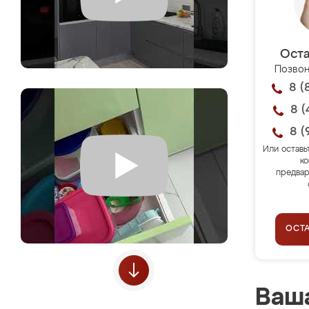
Оста
Позвон
8 (
8 (
8 (
Или оставь
ко
предвар
ОСТ
Ваша