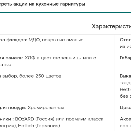
реть акции на кухонные гарнитуры
Характерист
ал фасадов:
МДФ, покрытые эмалью
Сто
из и
я панель:
ХДФ в цвет столешницы или с
Габа
чатью
а выбор, более 250 цветов
Выка
танд
Hett
без 
ля посуды:
Хромированная
Цоко
ники :
BOYARD (Россия) или премиум класса
Аксе
встрия), Hettich (Германия)
волш