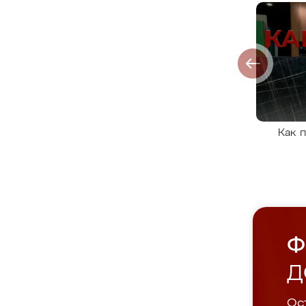
Как 
Ф
Д
Ост