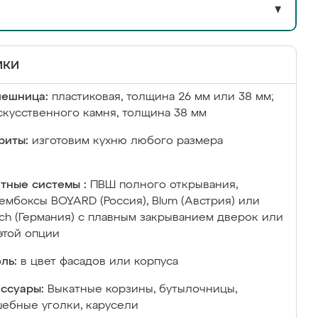
▼
ики
лешница:
пластиковая, толщина 26 мм или 38 мм;
скусственного камня, толщина 38 мм
риты:
изготовим кухню любого размера
тные системы :
ПВШ полного открывания,
ембоксы BOYARD (Россия), Blum (Австрия) или
ich (Германия) с плавным закрыванием дверок или
этой опции
ль:
в цвет фасадов или корпуса
ссуары:
Выкатные корзины, бутылочницы,
ебные уголки, карусели