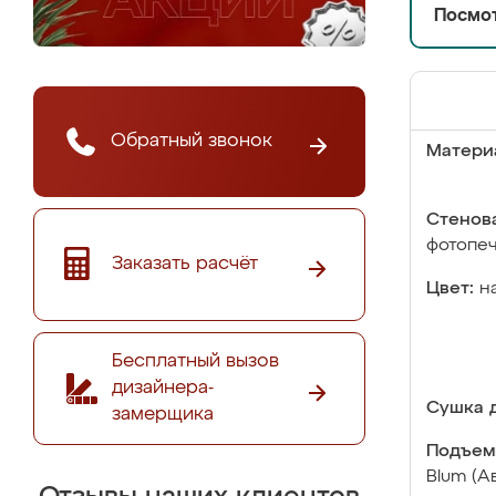
Посмот
Обратный звонок
Матери
Стенова
фотопе
Заказать расчёт
Цвет:
н
Бесплатный вызов
дизайнера-
Сушка д
замерщика
Подъем
Blum (А