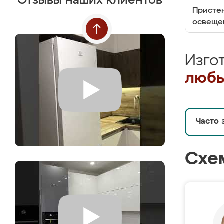
Отзывы наших клиентов
Пристен
освеще
Изго
любы
Часто 
Схе