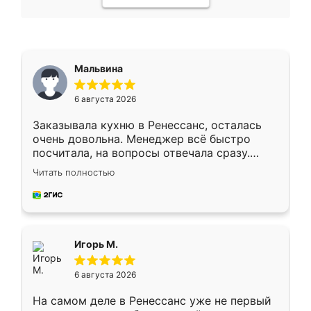
Мальвина
6 августа 2026
Заказывала кухню в Ренессанс, осталась
очень довольна. Менеджер всё быстро
посчитала, на вопросы отвечала сразу.
Замерщик приехал в субботу, подошёл к
Читать полностью
делу со всей ответственностью. Собрали
за день, ребята работали аккуратно, даже
пыли почти не было. Качество отличное,
ящики ходят плавно, ничего не скрипит.
Всё подошло как влитое.
Игорь М.
6 августа 2026
На самом деле в Ренессанс уже не первый