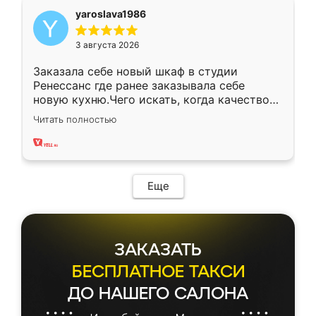
yaroslava1986
3 августа 2026
Заказала себе новый шкаф в студии
Ренессанс где ранее заказывала себе
новую кухню.Чего искать, когда качеством
вполне довольна. Служит кухня уже почти
Читать полностью
два года, нареканий нет.
Еще
ЗАКАЗАТЬ
БЕСПЛАТНОЕ ТАКСИ
ДО НАШЕГО САЛОНА