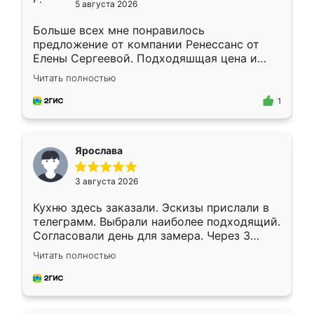
5 августа 2026
Больше всех мне понравилось
предложение от компании Ренессанс от
Елены Сергеевой. Подходяшщая цена и
короткие сроки изготовления. Приехавший
Читать полностью
для замера сотрудник Владислав
предложил по моему эскизу самый
1
подходящий вариант шкафа. Немного его
видоизменил, получилось даже лучше, чем
я хотела.
Ярослава
3 августа 2026
Кухню здесь заказали. Эскизы прислали в
телеграмм. Выбрали наиболее подходящий.
Согласовали день для замера. Через 3
недели кухня была уже готова. Остались
Читать полностью
довольны работой. Спасибо Ренессанс
мебель за качественную работу!