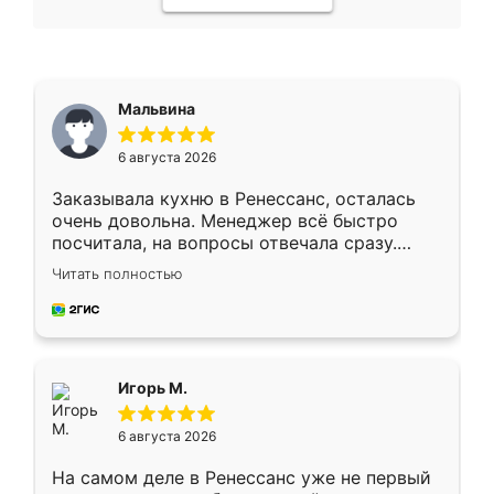
Мальвина
6 августа 2026
Заказывала кухню в Ренессанс, осталась
очень довольна. Менеджер всё быстро
посчитала, на вопросы отвечала сразу.
Замерщик приехал в субботу, подошёл к
Читать полностью
делу со всей ответственностью. Собрали
за день, ребята работали аккуратно, даже
пыли почти не было. Качество отличное,
ящики ходят плавно, ничего не скрипит.
Всё подошло как влитое.
Игорь М.
6 августа 2026
На самом деле в Ренессанс уже не первый