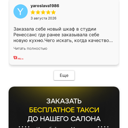
yaroslava1986
3 августа 2026
Заказала себе новый шкаф в студии
Ренессанс где ранее заказывала себе
новую кухню.Чего искать, когда качеством
вполне довольна. Служит кухня уже почти
Читать полностью
два года, нареканий нет.
Еще
ЗАКАЗАТЬ
БЕСПЛАТНОЕ ТАКСИ
ДО НАШЕГО САЛОНА