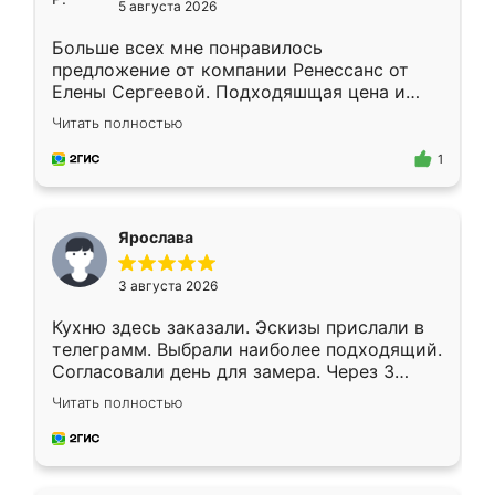
5 августа 2026
Больше всех мне понравилось
предложение от компании Ренессанс от
Елены Сергеевой. Подходяшщая цена и
короткие сроки изготовления. Приехавший
Читать полностью
для замера сотрудник Владислав
предложил по моему эскизу самый
1
подходящий вариант шкафа. Немного его
видоизменил, получилось даже лучше, чем
я хотела.
Ярослава
3 августа 2026
Кухню здесь заказали. Эскизы прислали в
телеграмм. Выбрали наиболее подходящий.
Согласовали день для замера. Через 3
недели кухня была уже готова. Остались
Читать полностью
довольны работой. Спасибо Ренессанс
мебель за качественную работу!