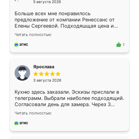
5 августа 2026
Больше всех мне понравилось
предложение от компании Ренессанс от
Елены Сергеевой. Подходяшщая цена и
короткие сроки изготовления. Приехавший
Читать полностью
для замера сотрудник Владислав
предложил по моему эскизу самый
1
подходящий вариант шкафа. Немного его
видоизменил, получилось даже лучше, чем
я хотела.
Ярослава
3 августа 2026
Кухню здесь заказали. Эскизы прислали в
телеграмм. Выбрали наиболее подходящий.
Согласовали день для замера. Через 3
недели кухня была уже готова. Остались
Читать полностью
довольны работой. Спасибо Ренессанс
мебель за качественную работу!