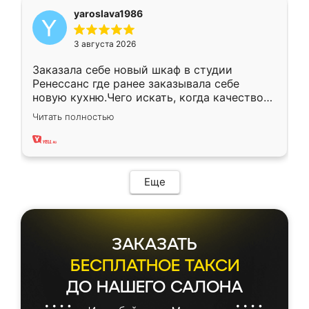
yaroslava1986
3 августа 2026
Заказала себе новый шкаф в студии
Ренессанс где ранее заказывала себе
новую кухню.Чего искать, когда качеством
вполне довольна. Служит кухня уже почти
Читать полностью
два года, нареканий нет.
Еще
ЗАКАЗАТЬ
БЕСПЛАТНОЕ ТАКСИ
ДО НАШЕГО САЛОНА