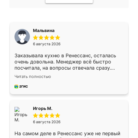
Мальвина
6 августа 2026
Заказывала кухню в Ренессанс, осталась
очень довольна. Менеджер всё быстро
посчитала, на вопросы отвечала сразу.
Замерщик приехал в субботу, подошёл к
Читать полностью
делу со всей ответственностью. Собрали
за день, ребята работали аккуратно, даже
пыли почти не было. Качество отличное,
ящики ходят плавно, ничего не скрипит.
Всё подошло как влитое.
Игорь М.
6 августа 2026
На самом деле в Ренессанс уже не первый