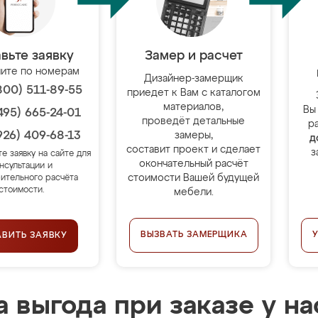
вьте заявку
Замер и расчет
ите по номерам
Дизайнер-замерщик
800) 511-89-55
приедет к Вам с каталогом
материалов,
Вы
495) 665-24-01
проведёт детальные
р
926) 409-68-13
замеры,
д
составит проект и сделает
з
те заявку на сайте для
окончательный расчёт
нсультации и
стоимости Вашей будущей
ительного расчёта
стоимости.
мебели.
ВЫЗВАТЬ ЗАМЕРЩИКА
АВИТЬ ЗАЯВКУ
 выгода при заказе у на