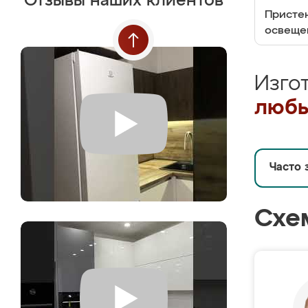
Отзывы наших клиентов
Пристен
освеще
Изго
любы
Часто 
Схе