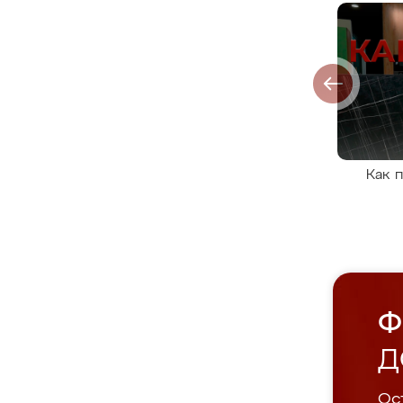
Как 
Ф
Д
Ост