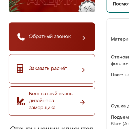
Посмот
Обратный звонок
Матери
Стенова
фотопе
Заказать расчёт
Цвет:
н
Бесплатный вызов
дизайнера-
Сушка д
замерщика
Подъем
Blum (А