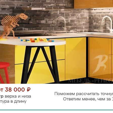
от 38 000 ₽
Поможем рассчитать точну
тр
верха и низа
Ответим менее, чем за 
тура в длину