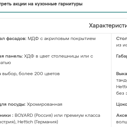
реть акции на кухонные гарнитуры
Характерист
ал фасадов:
МДФ с акриловым покрытием
Сто
из и
я панель:
ХДФ в цвет столешницы или с
Габа
чатью
а выбор, более 200 цветов
Выка
танд
Hett
без 
ля посуды:
Хромированная
Цоко
ники :
BOYARD (Россия) или премиум класса
Аксе
встрия), Hettich (Германия)
волш