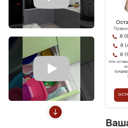
Оста
Позвон
8 (
8 (
8 (
Или оставь
ко
предвар
ОСТ
Ваша