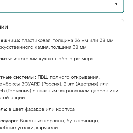
▼
ики
лешница:
пластиковая, толщина 26 мм или 38 мм;
скусственного камня, толщина 38 мм
риты:
изготовим кухню любого размера
тные системы :
ПВШ полного открывания,
ембоксы BOYARD (Россия), Blum (Австрия) или
ich (Германия) с плавным закрыванием дверок или
этой опции
ль:
в цвет фасадов или корпуса
ссуары:
Выкатные корзины, бутылочницы,
ебные уголки, карусели