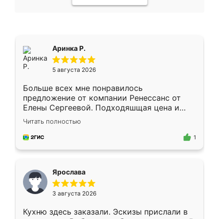
Аринка Р.
5 августа 2026
Больше всех мне понравилось
предложение от компании Ренессанс от
Елены Сергеевой. Подходяшщая цена и
короткие сроки изготовления. Приехавший
Читать полностью
для замера сотрудник Владислав
предложил по моему эскизу самый
1
подходящий вариант шкафа. Немного его
видоизменил, получилось даже лучше, чем
я хотела.
Ярослава
3 августа 2026
Кухню здесь заказали. Эскизы прислали в