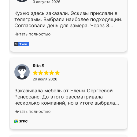
3 августа 2026
Кухню здесь заказали. Эскизы прислали в
телеграмм. Выбрали наиболее подходящий.
Согласовали день для замера. Через 3
недели кухня была уже готова. Остались
Читать полностью
довольны работой. Спасибо Ренессанс
мебель за качественную работу!
Rita S.
29 июля 2026
Заказывала мебель от Елены Сергеевой
Ренессанс. До этого рассматривала
несколько компаний, но в итоге выбрала
эту. Сначала обговорили условия, потом
Читать полностью
приехал замерщик, всё спокойно объяснил
и снял размеры. Изготовили в срок, с
доставкой тоже никаких проблем не
возникло. Сборку выполнили аккуратно,