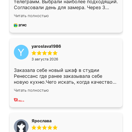
телеграмм. Выбрали наиболее подходящий.
Согласовали день для замера. Через 3
недели кухня была уже готова. Остались
Читать полностью
довольны работой. Спасибо Ренессанс
мебель за качественную работу!
yaroslava1986
3 августа 2026
Заказала себе новый шкаф в студии
Ренессанс где ранее заказывала себе
новую кухню.Чего искать, когда качеством
вполне довольна. Служит кухня уже почти
Читать полностью
два года, нареканий нет.
Ярослава