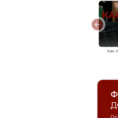
Как 
Ф
Д
Ост