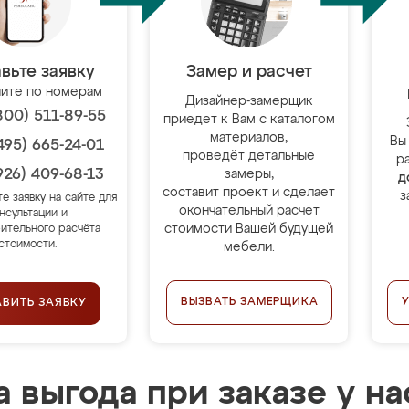
вьте заявку
Замер и расчет
ите по номерам
Дизайнер-замерщик
800) 511-89-55
приедет к Вам с каталогом
материалов,
Вы
495) 665-24-01
проведёт детальные
р
926) 409-68-13
замеры,
д
составит проект и сделает
з
те заявку на сайте для
окончательный расчёт
нсультации и
стоимости Вашей будущей
ительного расчёта
стоимости.
мебели.
ВЫЗВАТЬ ЗАМЕРЩИКА
АВИТЬ ЗАЯВКУ
 выгода при заказе у на