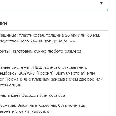
▼
ики
лешница:
пластиковая, толщина 26 мм или 38 мм;
скусственного камня, толщина 38 мм
риты:
изготовим кухню любого размера
тные системы :
ПВШ полного открывания,
ембоксы BOYARD (Россия), Blum (Австрия) или
ich (Германия) с плавным закрыванием дверок или
этой опции
ль:
в цвет фасадов или корпуса
ссуары:
Выкатные корзины, бутылочницы,
ебные уголки, карусели