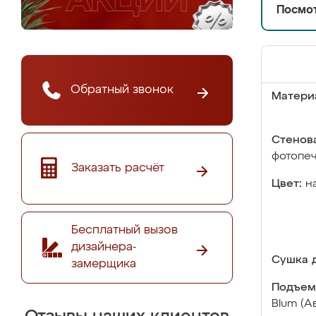
Посмот
Обратный звонок
Матери
Стенова
фотопе
Заказать расчёт
Цвет:
н
Бесплатный вызов
дизайнера-
Сушка д
замерщика
Подъем
Blum (А