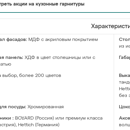
реть акции на кухонные гарнитуры
Характерист
ал фасадов:
МДФ с акриловым покрытием
Сто
из и
я панель:
ХДФ в цвет столешницы или с
Габа
чатью
а выбор, более 200 цветов
Выка
танд
Hett
без 
ля посуды:
Хромированная
Цоко
ники :
BOYARD (Россия) или премиум класса
Аксе
встрия), Hettich (Германия)
волш