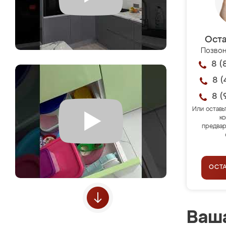
Оста
Позвон
8 (
8 (
8 (
Или оставь
ко
предвар
ОСТ
Ваша