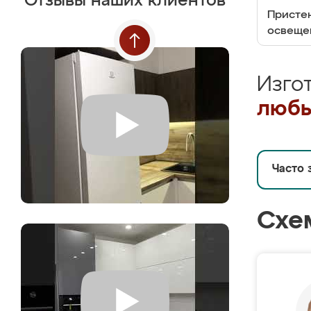
Отзывы наших клиентов
Пристен
освеще
Изго
любы
Часто 
Схе