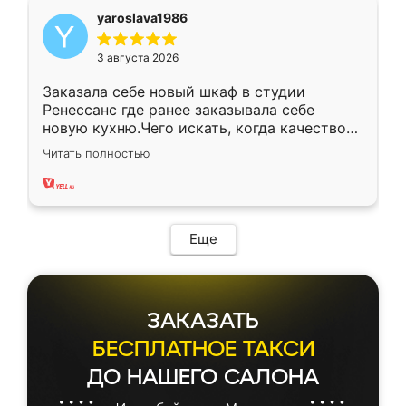
yaroslava1986
3 августа 2026
Заказала себе новый шкаф в студии
Ренессанс где ранее заказывала себе
новую кухню.Чего искать, когда качеством
вполне довольна. Служит кухня уже почти
Читать полностью
два года, нареканий нет.
Еще
ЗАКАЗАТЬ
БЕСПЛАТНОЕ ТАКСИ
ДО НАШЕГО САЛОНА