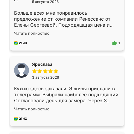
5 августа 2026
Больше всех мне понравилось
предложение от компании Ренессанс от
Елены Сергеевой. Подходяшщая цена и
короткие сроки изготовления. Приехавший
Читать полностью
для замера сотрудник Владислав
предложил по моему эскизу самый
1
подходящий вариант шкафа. Немного его
видоизменил, получилось даже лучше, чем
я хотела.
Ярослава
3 августа 2026
Кухню здесь заказали. Эскизы прислали в
телеграмм. Выбрали наиболее подходящий.
Согласовали день для замера. Через 3
недели кухня была уже готова. Остались
Читать полностью
довольны работой. Спасибо Ренессанс
мебель за качественную работу!