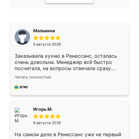
Мальвина
6 августа 2026
Заказывала кухню в Ренессанс, осталась
очень довольна. Менеджер всё быстро
посчитала, на вопросы отвечала сразу.
Замерщик приехал в субботу, подошёл к
Читать полностью
делу со всей ответственностью. Собрали
за день, ребята работали аккуратно, даже
пыли почти не было. Качество отличное,
ящики ходят плавно, ничего не скрипит.
Всё подошло как влитое.
Игорь М.
6 августа 2026
На самом деле в Ренессанс уже не первый