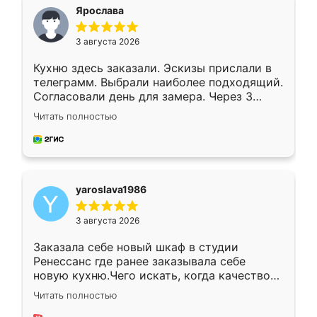
я хотела.
Ярослава
3 августа 2026
Кухню здесь заказали. Эскизы прислали в
телеграмм. Выбрали наиболее подходящий.
Согласовали день для замера. Через 3
недели кухня была уже готова. Остались
Читать полностью
довольны работой. Спасибо Ренессанс
мебель за качественную работу!
yaroslava1986
3 августа 2026
Заказала себе новый шкаф в студии
Ренессанс где ранее заказывала себе
новую кухню.Чего искать, когда качеством
вполне довольна. Служит кухня уже почти
Читать полностью
два года, нареканий нет.