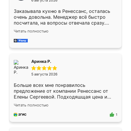
6 августа 2026
мебели буду заказывать только здесь.
Заказывала кухню в Ренессанс, осталась
очень довольна. Менеджер всё быстро
посчитала, на вопросы отвечала сразу.
Замерщик приехал в субботу, подошёл к
Читать полностью
делу со всей ответственностью. Собрали
за день, ребята работали аккуратно, даже
пыли почти не было. Качество отличное,
ящики ходят плавно, ничего не скрипит.
Всё подошло как влитое.
Аринка Р.
5 августа 2026
Больше всех мне понравилось
предложение от компании Ренессанс от
Елены Сергеевой. Подходяшщая цена и
короткие сроки изготовления. Приехавший
Читать полностью
для замера сотрудник Владислав
предложил по моему эскизу самый
1
подходящий вариант шкафа. Немного его
видоизменил, получилось даже лучше, чем