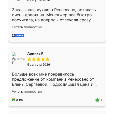
6 августа 2026
мебели буду заказывать только здесь.
Заказывала кухню в Ренессанс, осталась
очень довольна. Менеджер всё быстро
посчитала, на вопросы отвечала сразу.
Замерщик приехал в субботу, подошёл к
Читать полностью
делу со всей ответственностью. Собрали
за день, ребята работали аккуратно, даже
пыли почти не было. Качество отличное,
ящики ходят плавно, ничего не скрипит.
Всё подошло как влитое.
Аринка Р.
5 августа 2026
Больше всех мне понравилось
предложение от компании Ренессанс от
Елены Сергеевой. Подходяшщая цена и
короткие сроки изготовления. Приехавший
Читать полностью
для замера сотрудник Владислав
предложил по моему эскизу самый
1
подходящий вариант шкафа. Немного его
видоизменил, получилось даже лучше, чем