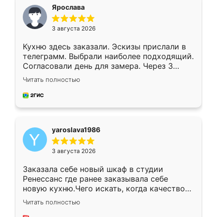
я хотела.
Ярослава
3 августа 2026
Кухню здесь заказали. Эскизы прислали в
телеграмм. Выбрали наиболее подходящий.
Согласовали день для замера. Через 3
недели кухня была уже готова. Остались
Читать полностью
довольны работой. Спасибо Ренессанс
мебель за качественную работу!
yaroslava1986
3 августа 2026
Заказала себе новый шкаф в студии
Ренессанс где ранее заказывала себе
новую кухню.Чего искать, когда качеством
вполне довольна. Служит кухня уже почти
Читать полностью
два года, нареканий нет.