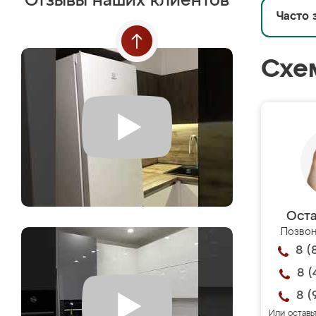
Отзывы наших клиентов
Часто 
Схе
Оста
Позвон
8 (
8 (
8 (
Или оставь