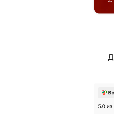
Д
Вс
5.0
из 