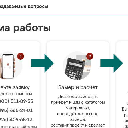
задаваемые вопросы
ма работы
вьте заявку
Замер и расчет
ите по номерам
Дизайнер-замерщик
800) 511-89-55
приедет к Вам с каталогом
материалов,
Вы
495) 665-24-01
проведёт детальные
р
926) 409-68-13
замеры,
д
составит проект и сделает
з
те заявку на сайте для