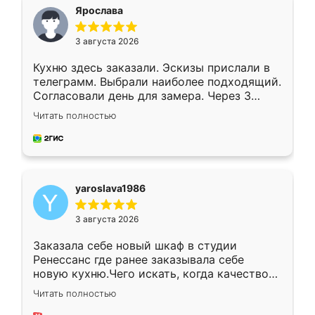
я хотела.
Ярослава
3 августа 2026
Кухню здесь заказали. Эскизы прислали в
телеграмм. Выбрали наиболее подходящий.
Согласовали день для замера. Через 3
недели кухня была уже готова. Остались
Читать полностью
довольны работой. Спасибо Ренессанс
мебель за качественную работу!
yaroslava1986
3 августа 2026
Заказала себе новый шкаф в студии
Ренессанс где ранее заказывала себе
новую кухню.Чего искать, когда качеством
вполне довольна. Служит кухня уже почти
Читать полностью
два года, нареканий нет.