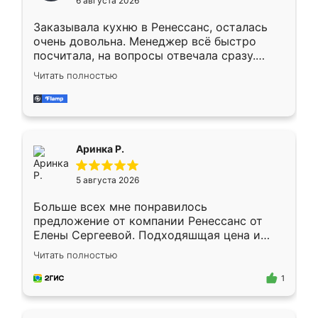
6 августа 2026
мебели буду заказывать только здесь.
Заказывала кухню в Ренессанс, осталась
очень довольна. Менеджер всё быстро
посчитала, на вопросы отвечала сразу.
Замерщик приехал в субботу, подошёл к
Читать полностью
делу со всей ответственностью. Собрали
за день, ребята работали аккуратно, даже
пыли почти не было. Качество отличное,
ящики ходят плавно, ничего не скрипит.
Всё подошло как влитое.
Аринка Р.
5 августа 2026
Больше всех мне понравилось
предложение от компании Ренессанс от
Елены Сергеевой. Подходяшщая цена и
короткие сроки изготовления. Приехавший
Читать полностью
для замера сотрудник Владислав
предложил по моему эскизу самый
1
подходящий вариант шкафа. Немного его
видоизменил, получилось даже лучше, чем