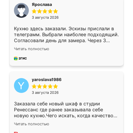
я хотела.
Ярослава
3 августа 2026
Кухню здесь заказали. Эскизы прислали в
телеграмм. Выбрали наиболее подходящий.
Согласовали день для замера. Через 3
недели кухня была уже готова. Остались
Читать полностью
довольны работой. Спасибо Ренессанс
мебель за качественную работу!
yaroslava1986
3 августа 2026
Заказала себе новый шкаф в студии
Ренессанс где ранее заказывала себе
новую кухню.Чего искать, когда качеством
вполне довольна. Служит кухня уже почти
Читать полностью
два года, нареканий нет.