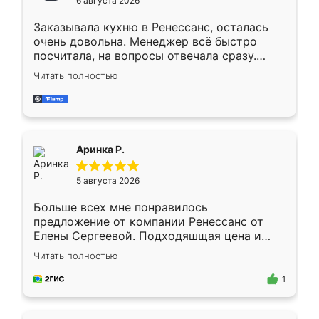
6 августа 2026
мебели буду заказывать только здесь.
Заказывала кухню в Ренессанс, осталась
очень довольна. Менеджер всё быстро
посчитала, на вопросы отвечала сразу.
Замерщик приехал в субботу, подошёл к
Читать полностью
делу со всей ответственностью. Собрали
за день, ребята работали аккуратно, даже
пыли почти не было. Качество отличное,
ящики ходят плавно, ничего не скрипит.
Всё подошло как влитое.
Аринка Р.
5 августа 2026
Больше всех мне понравилось
предложение от компании Ренессанс от
Елены Сергеевой. Подходяшщая цена и
короткие сроки изготовления. Приехавший
Читать полностью
для замера сотрудник Владислав
предложил по моему эскизу самый
1
подходящий вариант шкафа. Немного его
видоизменил, получилось даже лучше, чем