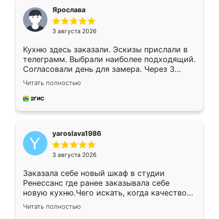
я хотела.
Ярослава
3 августа 2026
Кухню здесь заказали. Эскизы прислали в
телеграмм. Выбрали наиболее подходящий.
Согласовали день для замера. Через 3
недели кухня была уже готова. Остались
Читать полностью
довольны работой. Спасибо Ренессанс
мебель за качественную работу!
yaroslava1986
3 августа 2026
Заказала себе новый шкаф в студии
Ренессанс где ранее заказывала себе
новую кухню.Чего искать, когда качеством
вполне довольна. Служит кухня уже почти
Читать полностью
два года, нареканий нет.