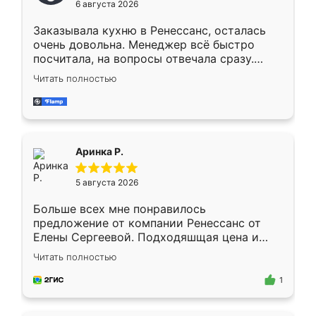
6 августа 2026
мебели буду заказывать только здесь.
Заказывала кухню в Ренессанс, осталась
очень довольна. Менеджер всё быстро
посчитала, на вопросы отвечала сразу.
Замерщик приехал в субботу, подошёл к
Читать полностью
делу со всей ответственностью. Собрали
за день, ребята работали аккуратно, даже
пыли почти не было. Качество отличное,
ящики ходят плавно, ничего не скрипит.
Всё подошло как влитое.
Аринка Р.
5 августа 2026
Больше всех мне понравилось
предложение от компании Ренессанс от
Елены Сергеевой. Подходяшщая цена и
короткие сроки изготовления. Приехавший
Читать полностью
для замера сотрудник Владислав
предложил по моему эскизу самый
1
подходящий вариант шкафа. Немного его
видоизменил, получилось даже лучше, чем