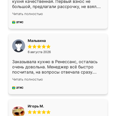
кухня качественная. Первый взнос не
большой, предлагали рассрочку, не взял.
Ждал меньше месяца, сборщик с прямыми
Читать полностью
руками. По цене вышло адекватно.
Рекомендую!
Мальвина
6 августа 2026
Заказывала кухню в Ренессанс, осталась
очень довольна. Менеджер всё быстро
посчитала, на вопросы отвечала сразу.
Замерщик приехал в субботу, подошёл к
Читать полностью
делу со всей ответственностью. Собрали
за день, ребята работали аккуратно, даже
пыли почти не было. Качество отличное,
ящики ходят плавно, ничего не скрипит.
Всё подошло как влитое.
Игорь М.