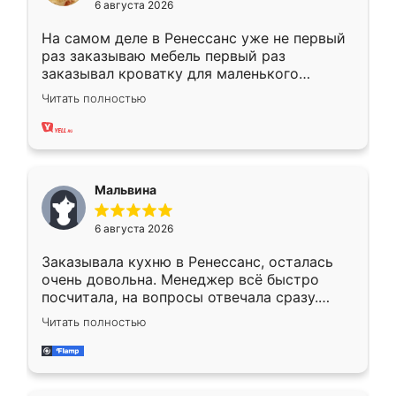
6 августа 2026
На самом деле в Ренессанс уже не первый
раз заказываю мебель первый раз
заказывал кроватку для маленького
ребёнка при его рождении ,во второй раз
Читать полностью
заказал шкаф-купе. По качеству очень
хорошее сборка достаточно быстрая,
также адекватные цены. До этого
сравнивал с разными конкурентами в этом
сегменте ,выбор у конкурентов куда
Мальвина
меньше, здесь же он более разнообразный.
Мне нравится ,если что-то потребуется из
6 августа 2026
мебели буду заказывать только здесь.
Заказывала кухню в Ренессанс, осталась
очень довольна. Менеджер всё быстро
посчитала, на вопросы отвечала сразу.
Замерщик приехал в субботу, подошёл к
Читать полностью
делу со всей ответственностью. Собрали
за день, ребята работали аккуратно, даже
пыли почти не было. Качество отличное,
ящики ходят плавно, ничего не скрипит.