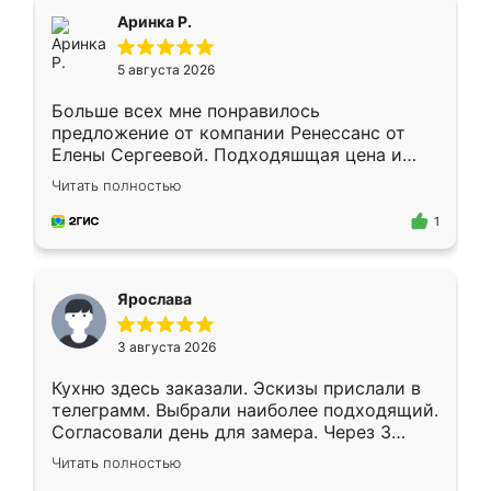
Всё подошло как влитое.
Аринка Р.
5 августа 2026
Больше всех мне понравилось
предложение от компании Ренессанс от
Елены Сергеевой. Подходяшщая цена и
короткие сроки изготовления. Приехавший
Читать полностью
для замера сотрудник Владислав
предложил по моему эскизу самый
1
подходящий вариант шкафа. Немного его
видоизменил, получилось даже лучше, чем
я хотела.
Ярослава
3 августа 2026
Кухню здесь заказали. Эскизы прислали в
телеграмм. Выбрали наиболее подходящий.
Согласовали день для замера. Через 3
недели кухня была уже готова. Остались
Читать полностью
довольны работой. Спасибо Ренессанс