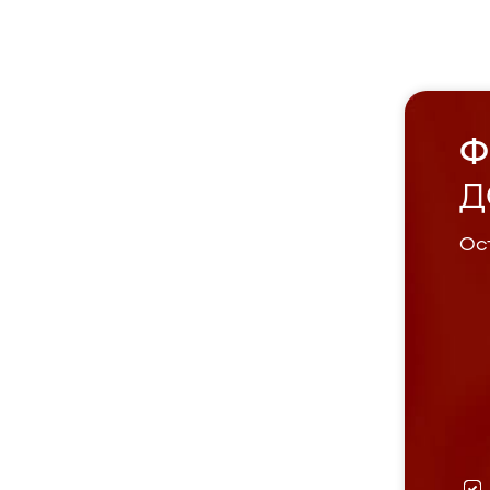
Ф
Д
Ост