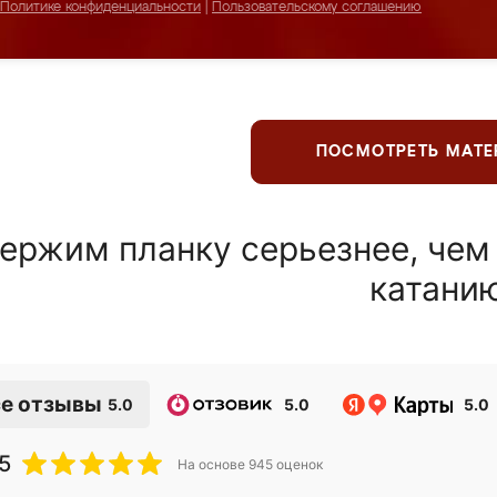
Политике конфиденциальности
|
Пользовательскому соглашению
ПОСМОТРЕТЬ МАТ
ержим планку серьезнее, чем
катани
е отзывы
5.0
5.0
5.0
5
На основе
945
оценок