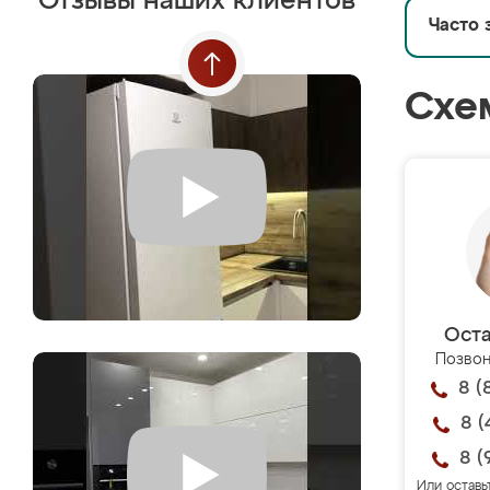
Отзывы наших клиентов
Часто 
Схе
Оста
Позвон
8 (
8 (
8 (
Или оставь