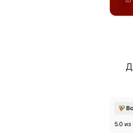
Д
Вс
5.0
из 