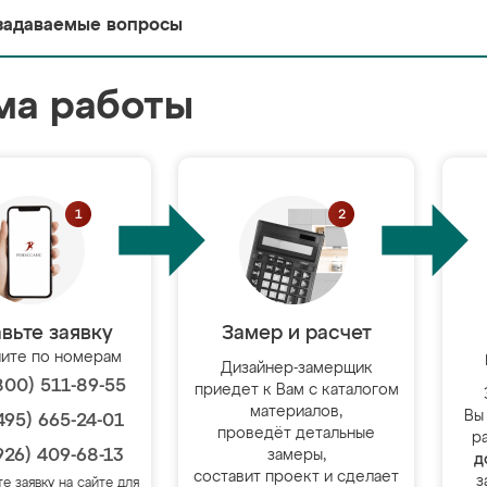
задаваемые вопросы
ма работы
вьте заявку
Замер и расчет
ите по номерам
Дизайнер-замерщик
800) 511-89-55
приедет к Вам с каталогом
материалов,
Вы
495) 665-24-01
проведёт детальные
р
926) 409-68-13
замеры,
д
составит проект и сделает
з
те заявку на сайте для