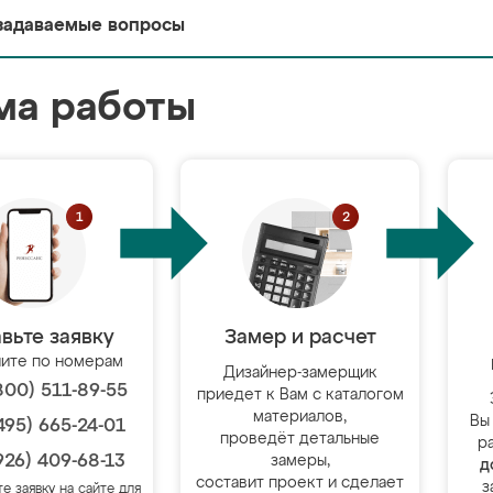
задаваемые вопросы
ма работы
вьте заявку
Замер и расчет
ите по номерам
Дизайнер-замерщик
800) 511-89-55
приедет к Вам с каталогом
материалов,
Вы
495) 665-24-01
проведёт детальные
р
926) 409-68-13
замеры,
д
составит проект и сделает
з
те заявку на сайте для