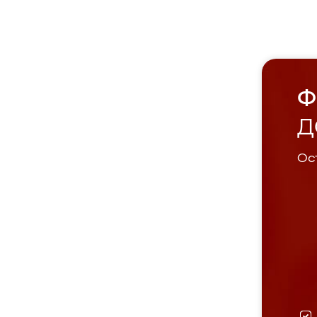
Ф
Д
Ост