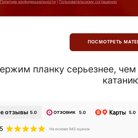
Политике конфиденциальности
|
Пользовательскому соглашению
ПОСМОТРЕТЬ МАТ
ержим планку серьезнее, чем
катани
е отзывы
5.0
5.0
5.0
5
На основе
945
оценок