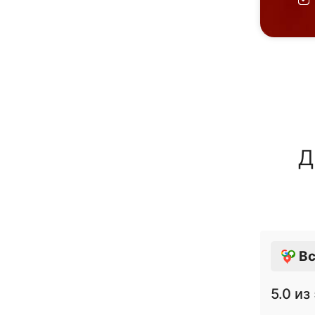
Д
Вс
5.0
из 