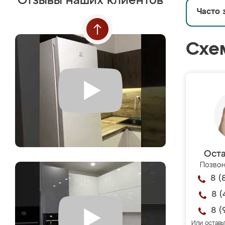
Отзывы наших клиентов
Часто 
Схе
Оста
Позвон
8 (
8 (
8 (
Или оставь