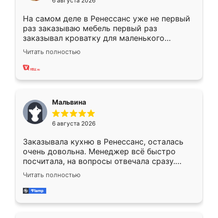
6 августа 2026
На самом деле в Ренессанс уже не первый
раз заказываю мебель первый раз
заказывал кроватку для маленького
ребёнка при его рождении ,во второй раз
Читать полностью
заказал шкаф-купе. По качеству очень
хорошее сборка достаточно быстрая,
также адекватные цены. До этого
сравнивал с разными конкурентами в этом
сегменте ,выбор у конкурентов куда
Мальвина
меньше, здесь же он более разнообразный.
Мне нравится ,если что-то потребуется из
6 августа 2026
мебели буду заказывать только здесь.
Заказывала кухню в Ренессанс, осталась
очень довольна. Менеджер всё быстро
посчитала, на вопросы отвечала сразу.
Замерщик приехал в субботу, подошёл к
Читать полностью
делу со всей ответственностью. Собрали
за день, ребята работали аккуратно, даже
пыли почти не было. Качество отличное,
ящики ходят плавно, ничего не скрипит.