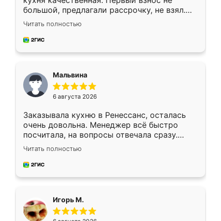
кухня качественная. Первый взнос не
большой, предлагали рассрочку, не взял.
Ждал меньше месяца, сборщик с прямыми
Читать полностью
руками. По цене вышло адекватно.
Рекомендую!
Мальвина
6 августа 2026
Заказывала кухню в Ренессанс, осталась
очень довольна. Менеджер всё быстро
посчитала, на вопросы отвечала сразу.
Замерщик приехал в субботу, подошёл к
Читать полностью
делу со всей ответственностью. Собрали
за день, ребята работали аккуратно, даже
пыли почти не было. Качество отличное,
ящики ходят плавно, ничего не скрипит.
Всё подошло как влитое.
Игорь М.