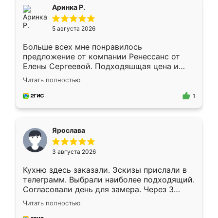
Всё подошло как влитое.
Аринка Р.
5 августа 2026
Больше всех мне понравилось
предложение от компании Ренессанс от
Елены Сергеевой. Подходяшщая цена и
короткие сроки изготовления. Приехавший
Читать полностью
для замера сотрудник Владислав
предложил по моему эскизу самый
1
подходящий вариант шкафа. Немного его
видоизменил, получилось даже лучше, чем
я хотела.
Ярослава
3 августа 2026
Кухню здесь заказали. Эскизы прислали в
телеграмм. Выбрали наиболее подходящий.
Согласовали день для замера. Через 3
недели кухня была уже готова. Остались
Читать полностью
довольны работой. Спасибо Ренессанс