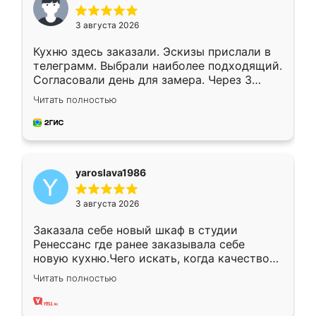
3 августа 2026
Кухню здесь заказали. Эскизы прислали в
телеграмм. Выбрали наиболее подходящий.
Согласовали день для замера. Через 3
недели кухня была уже готова. Остались
Читать полностью
довольны работой. Спасибо Ренессанс
мебель за качественную работу!
yaroslava1986
3 августа 2026
Заказала себе новый шкаф в студии
Ренессанс где ранее заказывала себе
новую кухню.Чего искать, когда качеством
вполне довольна. Служит кухня уже почти
Читать полностью
два года, нареканий нет.