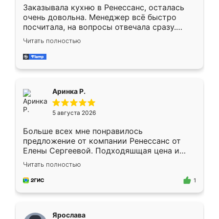
Заказывала кухню в Ренессанс, осталась
очень довольна. Менеджер всё быстро
посчитала, на вопросы отвечала сразу.
Замерщик приехал в субботу, подошёл к
Читать полностью
делу со всей ответственностью. Собрали
за день, ребята работали аккуратно, даже
пыли почти не было. Качество отличное,
ящики ходят плавно, ничего не скрипит.
Всё подошло как влитое.
Аринка Р.
5 августа 2026
Больше всех мне понравилось
предложение от компании Ренессанс от
Елены Сергеевой. Подходяшщая цена и
короткие сроки изготовления. Приехавший
Читать полностью
для замера сотрудник Владислав
предложил по моему эскизу самый
1
подходящий вариант шкафа. Немного его
видоизменил, получилось даже лучше, чем
я хотела.
Ярослава