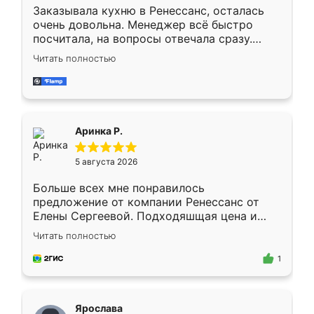
Заказывала кухню в Ренессанс, осталась
очень довольна. Менеджер всё быстро
посчитала, на вопросы отвечала сразу.
Замерщик приехал в субботу, подошёл к
Читать полностью
делу со всей ответственностью. Собрали
за день, ребята работали аккуратно, даже
пыли почти не было. Качество отличное,
ящики ходят плавно, ничего не скрипит.
Всё подошло как влитое.
Аринка Р.
5 августа 2026
Больше всех мне понравилось
предложение от компании Ренессанс от
Елены Сергеевой. Подходяшщая цена и
короткие сроки изготовления. Приехавший
Читать полностью
для замера сотрудник Владислав
предложил по моему эскизу самый
1
подходящий вариант шкафа. Немного его
видоизменил, получилось даже лучше, чем
я хотела.
Ярослава