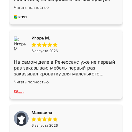
Замерщик приехал в субботу, подошёл к
Читать полностью
делу со всей ответственностью. Собрали
за день, ребята работали аккуратно, даже
пыли почти не было. Качество отличное,
ящики ходят плавно, ничего не скрипит.
Всё подошло как влитое.
Игорь М.
6 августа 2026
На самом деле в Ренессанс уже не первый
раз заказываю мебель первый раз
заказывал кроватку для маленького
ребёнка при его рождении ,во второй раз
Читать полностью
заказал шкаф-купе. По качеству очень
хорошее сборка достаточно быстрая,
также адекватные цены. До этого
сравнивал с разными конкурентами в этом
сегменте ,выбор у конкурентов куда
Мальвина
меньше, здесь же он более разнообразный.
Мне нравится ,если что-то потребуется из
6 августа 2026
мебели буду заказывать только здесь.