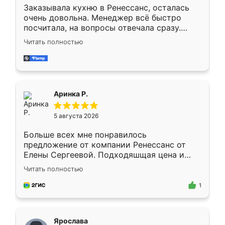
Заказывала кухню в Ренессанс, осталась
очень довольна. Менеджер всё быстро
посчитала, на вопросы отвечала сразу.
Замерщик приехал в субботу, подошёл к
Читать полностью
делу со всей ответственностью. Собрали
за день, ребята работали аккуратно, даже
пыли почти не было. Качество отличное,
ящики ходят плавно, ничего не скрипит.
Всё подошло как влитое.
Аринка Р.
5 августа 2026
Больше всех мне понравилось
предложение от компании Ренессанс от
Елены Сергеевой. Подходяшщая цена и
короткие сроки изготовления. Приехавший
Читать полностью
для замера сотрудник Владислав
предложил по моему эскизу самый
1
подходящий вариант шкафа. Немного его
видоизменил, получилось даже лучше, чем
я хотела.
Ярослава