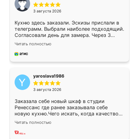
3 августа 2026
Кухню здесь заказали. Эскизы прислали в
телеграмм. Выбрали наиболее подходящий.
Согласовали день для замера. Через 3
недели кухня была уже готова. Остались
Читать полностью
довольны работой. Спасибо Ренессанс
мебель за качественную работу!
yaroslava1986
3 августа 2026
Заказала себе новый шкаф в студии
Ренессанс где ранее заказывала себе
новую кухню.Чего искать, когда качеством
вполне довольна. Служит кухня уже почти
Читать полностью
два года, нареканий нет.