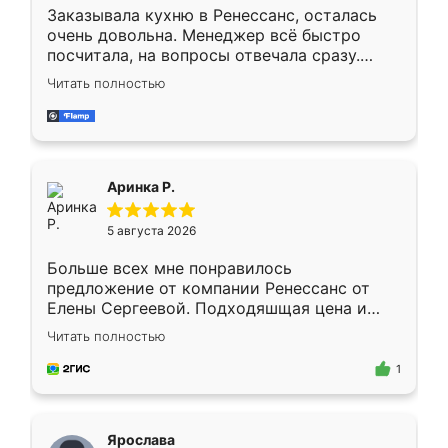
Заказывала кухню в Ренессанс, осталась
очень довольна. Менеджер всё быстро
посчитала, на вопросы отвечала сразу.
Замерщик приехал в субботу, подошёл к
Читать полностью
делу со всей ответственностью. Собрали
за день, ребята работали аккуратно, даже
пыли почти не было. Качество отличное,
ящики ходят плавно, ничего не скрипит.
Всё подошло как влитое.
Аринка Р.
5 августа 2026
Больше всех мне понравилось
предложение от компании Ренессанс от
Елены Сергеевой. Подходяшщая цена и
короткие сроки изготовления. Приехавший
Читать полностью
для замера сотрудник Владислав
предложил по моему эскизу самый
1
подходящий вариант шкафа. Немного его
видоизменил, получилось даже лучше, чем
я хотела.
Ярослава