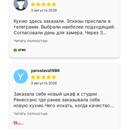
3 августа 2026
Кухню здесь заказали. Эскизы прислали в
телеграмм. Выбрали наиболее подходящий.
Согласовали день для замера. Через 3
недели кухня была уже готова. Остались
Читать полностью
довольны работой. Спасибо Ренессанс
мебель за качественную работу!
yaroslava1986
3 августа 2026
Заказала себе новый шкаф в студии
Ренессанс где ранее заказывала себе
новую кухню.Чего искать, когда качеством
вполне довольна. Служит кухня уже почти
Читать полностью
два года, нареканий нет.