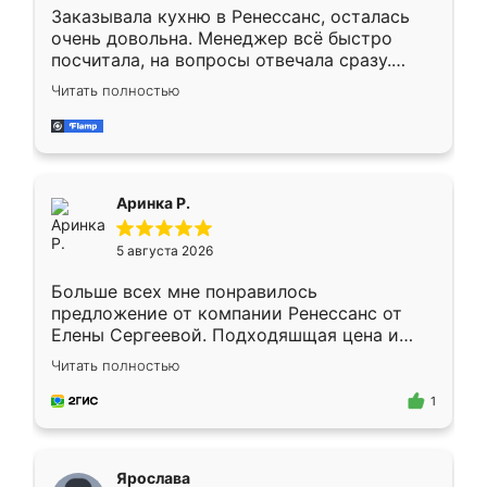
Заказывала кухню в Ренессанс, осталась
очень довольна. Менеджер всё быстро
посчитала, на вопросы отвечала сразу.
Замерщик приехал в субботу, подошёл к
Читать полностью
делу со всей ответственностью. Собрали
за день, ребята работали аккуратно, даже
пыли почти не было. Качество отличное,
ящики ходят плавно, ничего не скрипит.
Всё подошло как влитое.
Аринка Р.
5 августа 2026
Больше всех мне понравилось
предложение от компании Ренессанс от
Елены Сергеевой. Подходяшщая цена и
короткие сроки изготовления. Приехавший
Читать полностью
для замера сотрудник Владислав
предложил по моему эскизу самый
1
подходящий вариант шкафа. Немного его
видоизменил, получилось даже лучше, чем
я хотела.
Ярослава