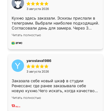
3 августа 2026
Кухню здесь заказали. Эскизы прислали в
телеграмм. Выбрали наиболее подходящий.
Согласовали день для замера. Через 3
недели кухня была уже готова. Остались
Читать полностью
довольны работой. Спасибо Ренессанс
мебель за качественную работу!
yaroslava1986
3 августа 2026
Заказала себе новый шкаф в студии
Ренессанс где ранее заказывала себе
новую кухню.Чего искать, когда качеством
вполне довольна. Служит кухня уже почти
Читать полностью
два года, нареканий нет.