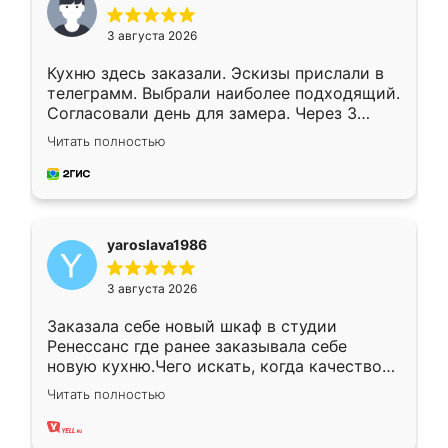
3 августа 2026
Кухню здесь заказали. Эскизы прислали в
телеграмм. Выбрали наиболее подходящий.
Согласовали день для замера. Через 3
недели кухня была уже готова. Остались
Читать полностью
довольны работой. Спасибо Ренессанс
мебель за качественную работу!
yaroslava1986
3 августа 2026
Заказала себе новый шкаф в студии
Ренессанс где ранее заказывала себе
новую кухню.Чего искать, когда качеством
вполне довольна. Служит кухня уже почти
Читать полностью
два года, нареканий нет.