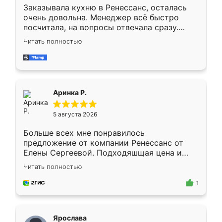
Заказывала кухню в Ренессанс, осталась
очень довольна. Менеджер всё быстро
посчитала, на вопросы отвечала сразу.
Замерщик приехал в субботу, подошёл к
Читать полностью
делу со всей ответственностью. Собрали
за день, ребята работали аккуратно, даже
пыли почти не было. Качество отличное,
ящики ходят плавно, ничего не скрипит.
Всё подошло как влитое.
Аринка Р.
5 августа 2026
Больше всех мне понравилось
предложение от компании Ренессанс от
Елены Сергеевой. Подходяшщая цена и
короткие сроки изготовления. Приехавший
Читать полностью
для замера сотрудник Владислав
предложил по моему эскизу самый
1
подходящий вариант шкафа. Немного его
видоизменил, получилось даже лучше, чем
я хотела.
Ярослава