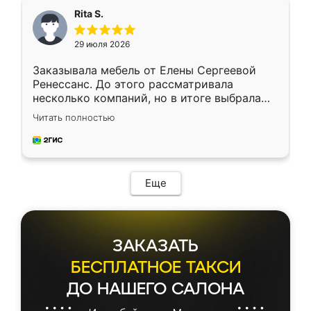
Rita S.
29 июля 2026
Заказывала мебель от Елены Сергеевой
Ренессанс. До этого рассматривала
несколько компаний, но в итоге выбрала
эту. Сначала обговорили условия, потом
Читать полностью
приехал замерщик, всё спокойно объяснил
и снял размеры. Изготовили в срок, с
доставкой тоже никаких проблем не
возникло. Сборку выполнили аккуратно,
мебель сразу встала на свое место без
Еще
каких-либо доработок. Качеством осталась
довольна, все выглядит так, как и ожидала.
ЗАКАЗАТЬ
БЕСПЛАТНОЕ ТАКСИ
ДО НАШЕГО САЛОНА