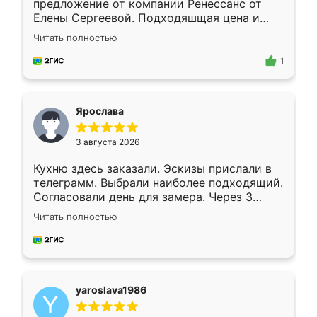
предложение от компании Ренессанс от
Елены Сергеевой. Подходяшщая цена и
короткие сроки изготовления. Приехавший
Читать полностью
для замера сотрудник Владислав
предложил по моему эскизу самый
1
подходящий вариант шкафа. Немного его
видоизменил, получилось даже лучше, чем
я хотела.
Ярослава
3 августа 2026
Кухню здесь заказали. Эскизы прислали в
телеграмм. Выбрали наиболее подходящий.
Согласовали день для замера. Через 3
недели кухня была уже готова. Остались
Читать полностью
довольны работой. Спасибо Ренессанс
мебель за качественную работу!
yaroslava1986