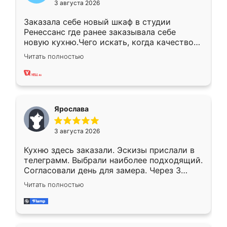
3 августа 2026
Заказала себе новый шкаф в студии
Ренессанс где ранее заказывала себе
новую кухню.Чего искать, когда качеством
вполне довольна. Служит кухня уже почти
Читать полностью
два года, нареканий нет.
Ярослава
3 августа 2026
Кухню здесь заказали. Эскизы прислали в
телеграмм. Выбрали наиболее подходящий.
Согласовали день для замера. Через 3
недели кухня была уже готова. Остались
Читать полностью
довольны работой. Спасибо Ренессанс
мебель за качественную работу!