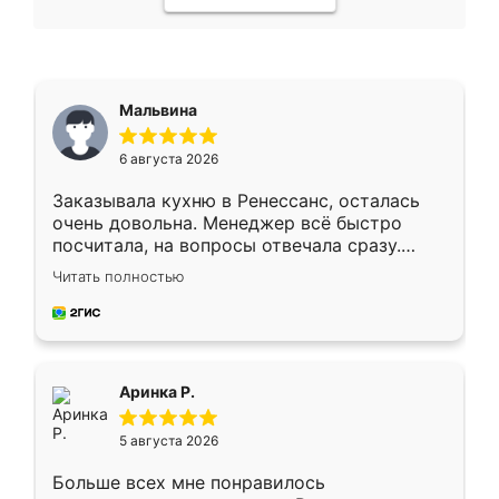
Мальвина
6 августа 2026
Заказывала кухню в Ренессанс, осталась
очень довольна. Менеджер всё быстро
посчитала, на вопросы отвечала сразу.
Замерщик приехал в субботу, подошёл к
Читать полностью
делу со всей ответственностью. Собрали
за день, ребята работали аккуратно, даже
пыли почти не было. Качество отличное,
ящики ходят плавно, ничего не скрипит.
Всё подошло как влитое.
Аринка Р.
5 августа 2026
Больше всех мне понравилось