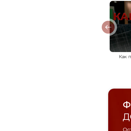
Как 
Ф
Д
Ост