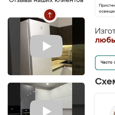
Отзывы наших клиентов
Пристен
освеще
Изго
любы
Часто 
Схе