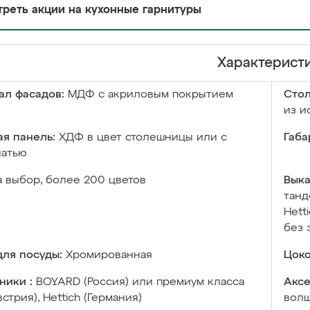
реть акции на кухонные гарнитуры
Характерист
ал фасадов:
МДФ с акриловым покрытием
Сто
из и
я панель:
ХДФ в цвет столешницы или с
Габа
чатью
а выбор, более 200 цветов
Выка
танд
Hett
без 
ля посуды:
Хромированная
Цоко
ники :
BOYARD (Россия) или премиум класса
Аксе
встрия), Hettich (Германия)
волш