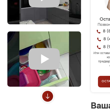
Оста
Позвон
8 (
8 (
8 (
Или оставь
ко
предвар
ОСТ
Ваша