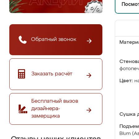
Посмот
Обратный звонок
Матери
Стенова
фотопе
Заказать расчёт
Цвет:
н
Бесплатный вызов
дизайнера-
Сушка д
замерщика
Подъем
Blum (А