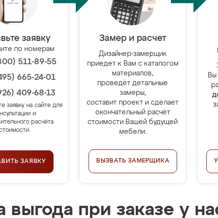
вьте заявку
Замер и расчет
ите по номерам
Дизайнер-замерщик
800) 511-89-55
приедет к Вам с каталогом
материалов,
Вы
495) 665-24-01
проведёт детальные
р
926) 409-68-13
замеры,
д
составит проект и сделает
з
те заявку на сайте для
окончательный расчёт
нсультации и
стоимости Вашей будущей
ительного расчёта
стоимости.
мебели.
ВЫЗВАТЬ ЗАМЕРЩИКА
АВИТЬ ЗАЯВКУ
 выгода при заказе у на