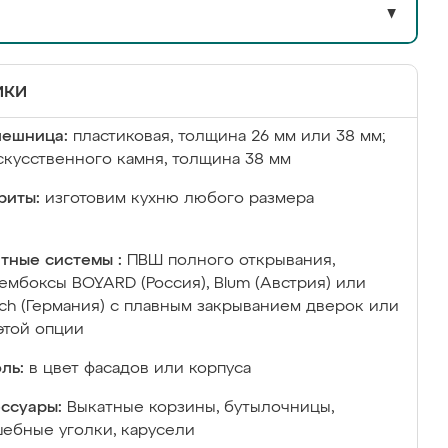
▼
ики
лешница:
пластиковая, толщина 26 мм или 38 мм;
скусственного камня, толщина 38 мм
риты:
изготовим кухню любого размера
тные системы :
ПВШ полного открывания,
ембоксы BOYARD (Россия), Blum (Австрия) или
ich (Германия) с плавным закрыванием дверок или
этой опции
ль:
в цвет фасадов или корпуса
ссуары:
Выкатные корзины, бутылочницы,
ебные уголки, карусели