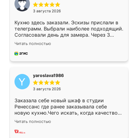
3 августа 2026
Кухню здесь заказали. Эскизы прислали в
телеграмм. Выбрали наиболее подходящий.
Согласовали день для замера. Через 3
недели кухня была уже готова. Остались
Читать полностью
довольны работой. Спасибо Ренессанс
мебель за качественную работу!
yaroslava1986
3 августа 2026
Заказала себе новый шкаф в студии
Ренессанс где ранее заказывала себе
новую кухню.Чего искать, когда качеством
вполне довольна. Служит кухня уже почти
Читать полностью
два года, нареканий нет.