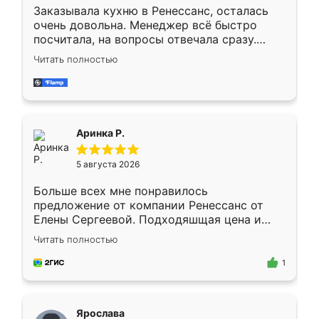
Заказывала кухню в Ренессанс, осталась
очень довольна. Менеджер всё быстро
посчитала, на вопросы отвечала сразу.
Замерщик приехал в субботу, подошёл к
Читать полностью
делу со всей ответственностью. Собрали
за день, ребята работали аккуратно, даже
пыли почти не было. Качество отличное,
ящики ходят плавно, ничего не скрипит.
Всё подошло как влитое.
Аринка Р.
5 августа 2026
Больше всех мне понравилось
предложение от компании Ренессанс от
Елены Сергеевой. Подходяшщая цена и
короткие сроки изготовления. Приехавший
Читать полностью
для замера сотрудник Владислав
предложил по моему эскизу самый
1
подходящий вариант шкафа. Немного его
видоизменил, получилось даже лучше, чем
я хотела.
Ярослава