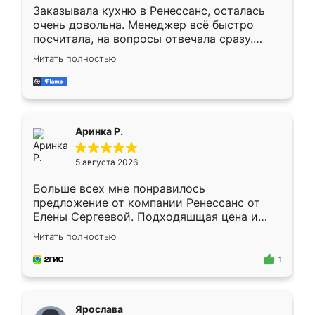
Заказывала кухню в Ренессанс, осталась
очень довольна. Менеджер всё быстро
посчитала, на вопросы отвечала сразу.
Замерщик приехал в субботу, подошёл к
Читать полностью
делу со всей ответственностью. Собрали
за день, ребята работали аккуратно, даже
пыли почти не было. Качество отличное,
ящики ходят плавно, ничего не скрипит.
Всё подошло как влитое.
Аринка Р.
5 августа 2026
Больше всех мне понравилось
предложение от компании Ренессанс от
Елены Сергеевой. Подходяшщая цена и
короткие сроки изготовления. Приехавший
Читать полностью
для замера сотрудник Владислав
предложил по моему эскизу самый
1
подходящий вариант шкафа. Немного его
видоизменил, получилось даже лучше, чем
я хотела.
Ярослава