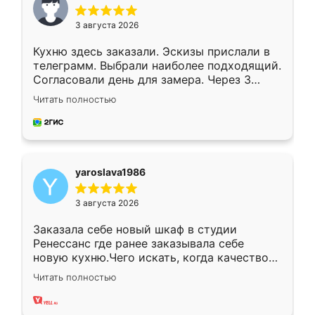
3 августа 2026
Кухню здесь заказали. Эскизы прислали в
телеграмм. Выбрали наиболее подходящий.
Согласовали день для замера. Через 3
недели кухня была уже готова. Остались
Читать полностью
довольны работой. Спасибо Ренессанс
мебель за качественную работу!
yaroslava1986
3 августа 2026
Заказала себе новый шкаф в студии
Ренессанс где ранее заказывала себе
новую кухню.Чего искать, когда качеством
вполне довольна. Служит кухня уже почти
Читать полностью
два года, нареканий нет.