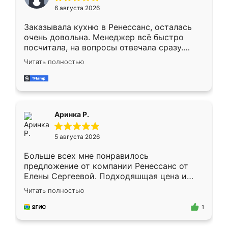
Мне нравится ,если что-то потребуется из
6 августа 2026
мебели буду заказывать только здесь.
Заказывала кухню в Ренессанс, осталась
очень довольна. Менеджер всё быстро
посчитала, на вопросы отвечала сразу.
Замерщик приехал в субботу, подошёл к
Читать полностью
делу со всей ответственностью. Собрали
за день, ребята работали аккуратно, даже
пыли почти не было. Качество отличное,
ящики ходят плавно, ничего не скрипит.
Всё подошло как влитое.
Аринка Р.
5 августа 2026
Больше всех мне понравилось
предложение от компании Ренессанс от
Елены Сергеевой. Подходяшщая цена и
короткие сроки изготовления. Приехавший
Читать полностью
для замера сотрудник Владислав
предложил по моему эскизу самый
1
подходящий вариант шкафа. Немного его
видоизменил, получилось даже лучше, чем