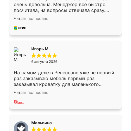
очень довольна. Менеджер всё быстро
посчитала, на вопросы отвечала сразу.
Замерщик приехал в субботу, подошёл к
Читать полностью
делу со всей ответственностью. Собрали
за день, ребята работали аккуратно, даже
пыли почти не было. Качество отличное,
ящики ходят плавно, ничего не скрипит.
Всё подошло как влитое.
Игорь М.
6 августа 2026
На самом деле в Ренессанс уже не первый
раз заказываю мебель первый раз
заказывал кроватку для маленького
ребёнка при его рождении ,во второй раз
Читать полностью
заказал шкаф-купе. По качеству очень
хорошее сборка достаточно быстрая,
также адекватные цены. До этого
сравнивал с разными конкурентами в этом
сегменте ,выбор у конкурентов куда
Мальвина
меньше, здесь же он более разнообразный.