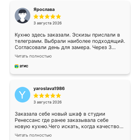
я хотела.
Ярослава
3 августа 2026
Кухню здесь заказали. Эскизы прислали в
телеграмм. Выбрали наиболее подходящий.
Согласовали день для замера. Через 3
недели кухня была уже готова. Остались
Читать полностью
довольны работой. Спасибо Ренессанс
мебель за качественную работу!
yaroslava1986
3 августа 2026
Заказала себе новый шкаф в студии
Ренессанс где ранее заказывала себе
новую кухню.Чего искать, когда качеством
вполне довольна. Служит кухня уже почти
Читать полностью
два года, нареканий нет.