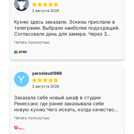
3 августа 2026
Кухню здесь заказали. Эскизы прислали в
телеграмм. Выбрали наиболее подходящий.
Согласовали день для замера. Через 3
недели кухня была уже готова. Остались
Читать полностью
довольны работой. Спасибо Ренессанс
мебель за качественную работу!
yaroslava1986
3 августа 2026
Заказала себе новый шкаф в студии
Ренессанс где ранее заказывала себе
новую кухню.Чего искать, когда качеством
вполне довольна. Служит кухня уже почти
Читать полностью
два года, нареканий нет.