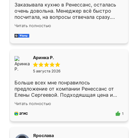
Заказывала кухню в Ренессанс, осталась
очень довольна. Менеджер всё быстро
посчитала, на вопросы отвечала сразу.
Замерщик приехал в субботу, подошёл к
Читать полностью
делу со всей ответственностью. Собрали
за день, ребята работали аккуратно, даже
пыли почти не было. Качество отличное,
ящики ходят плавно, ничего не скрипит.
Всё подошло как влитое.
Аринка Р.
5 августа 2026
Больше всех мне понравилось
предложение от компании Ренессанс от
Елены Сергеевой. Подходяшщая цена и
короткие сроки изготовления. Приехавший
Читать полностью
для замера сотрудник Владислав
предложил по моему эскизу самый
1
подходящий вариант шкафа. Немного его
видоизменил, получилось даже лучше, чем
я хотела.
Ярослава