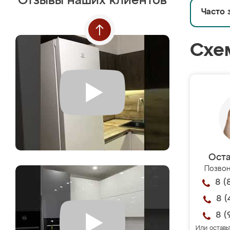
Отзывы наших клиентов
Часто 
Схе
Оста
Позвон
8 (
8 (
8 (
Или оставь