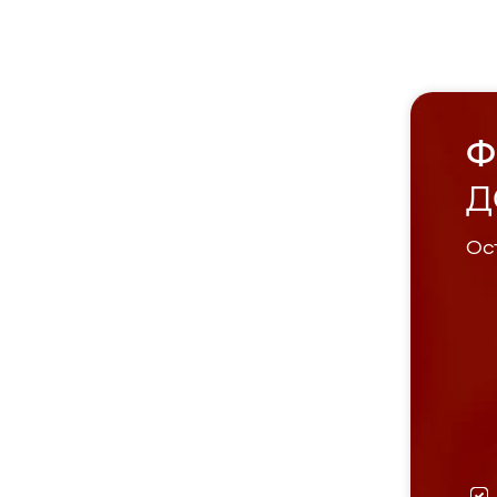
Ф
Д
Ост