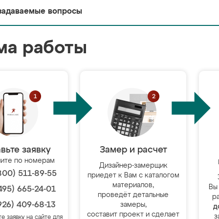
задаваемые вопросы
ма работы
вьте заявку
Замер и расчет
ите по номерам
Дизайнер-замерщик
800) 511-89-55
приедет к Вам с каталогом
материалов,
Вы
495) 665-24-01
проведёт детальные
р
926) 409-68-13
замеры,
д
составит проект и сделает
з
те заявку на сайте для