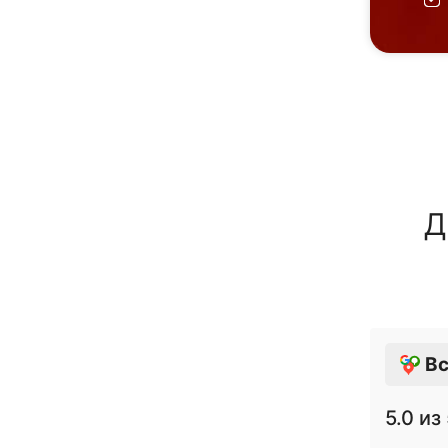
Д
Вс
5.0
из 