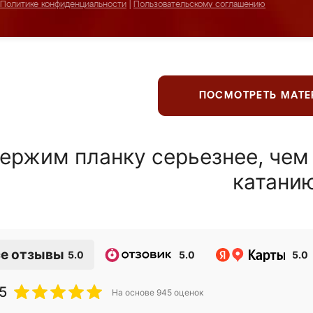
Политике конфиденциальности
|
Пользовательскому соглашению
ПОСМОТРЕТЬ МАТ
ержим планку серьезнее, чем
катани
е отзывы
5.0
5.0
5.0
5
На основе
945
оценок