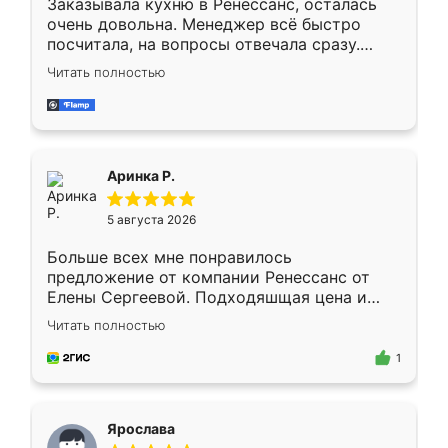
Заказывала кухню в Ренессанс, осталась
очень довольна. Менеджер всё быстро
посчитала, на вопросы отвечала сразу.
Замерщик приехал в субботу, подошёл к
Читать полностью
делу со всей ответственностью. Собрали
за день, ребята работали аккуратно, даже
пыли почти не было. Качество отличное,
ящики ходят плавно, ничего не скрипит.
Всё подошло как влитое.
Аринка Р.
5 августа 2026
Больше всех мне понравилось
предложение от компании Ренессанс от
Елены Сергеевой. Подходяшщая цена и
короткие сроки изготовления. Приехавший
Читать полностью
для замера сотрудник Владислав
предложил по моему эскизу самый
1
подходящий вариант шкафа. Немного его
видоизменил, получилось даже лучше, чем
я хотела.
Ярослава