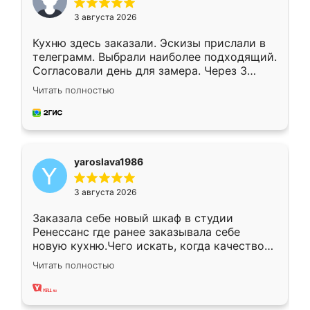
3 августа 2026
Кухню здесь заказали. Эскизы прислали в
телеграмм. Выбрали наиболее подходящий.
Согласовали день для замера. Через 3
недели кухня была уже готова. Остались
Читать полностью
довольны работой. Спасибо Ренессанс
мебель за качественную работу!
yaroslava1986
3 августа 2026
Заказала себе новый шкаф в студии
Ренессанс где ранее заказывала себе
новую кухню.Чего искать, когда качеством
вполне довольна. Служит кухня уже почти
Читать полностью
два года, нареканий нет.