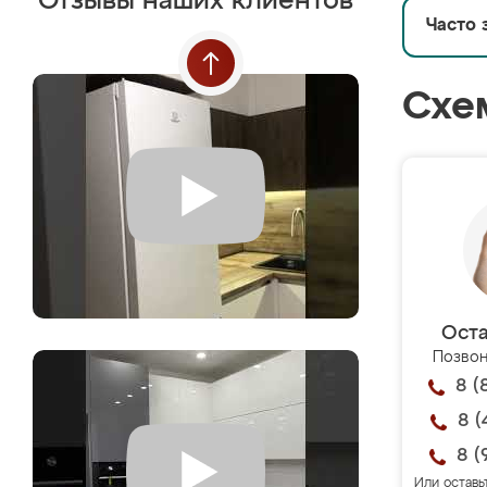
Отзывы наших клиентов
Часто 
Схе
Оста
Позвон
8 (
8 (
8 (
Или оставь