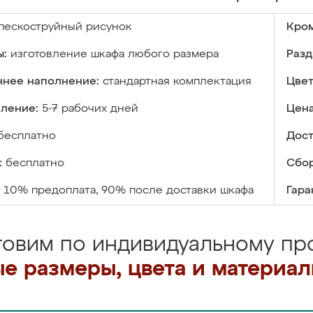
пескоструйный рисунок
Кром
ы:
изготовление шкафа любого размера
Разд
ннее наполнение:
стандартная комплектация
Цвет
вление:
5-7 рабочих дней
Цена
бесплатно
Дост
:
бесплатно
Сбор
10% предоплата, 90% после доставки шкафа
Гара
товим по индивидуальному про
е размеры, цвета и материа