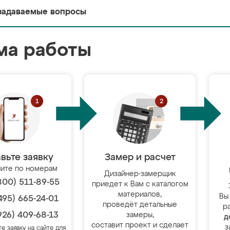
задаваемые вопросы
ма работы
вьте заявку
Замер и расчет
ите по номерам
Дизайнер-замерщик
800) 511-89-55
приедет к Вам с каталогом
материалов,
Вы
495) 665-24-01
проведёт детальные
р
926) 409-68-13
замеры,
д
составит проект и сделает
з
те заявку на сайте для