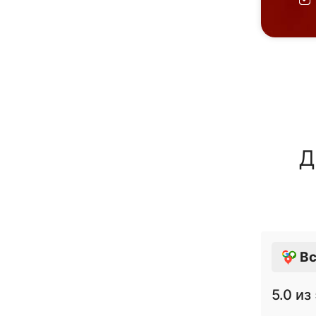
Д
Вс
5.0
из 