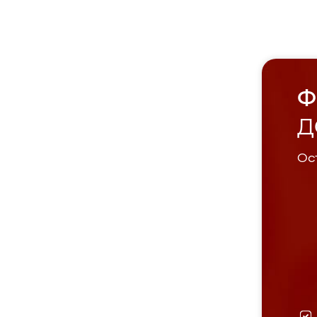
Ф
Д
Ост