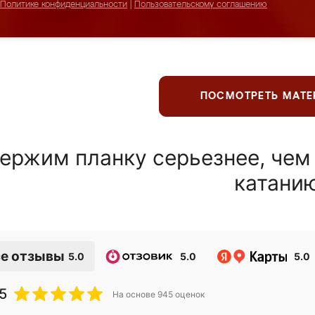
Политике конфиденциальности
|
Пользовательскому соглашению
ПОСМОТРЕТЬ МАТ
ержим планку серьезнее, чем
катани
е отзывы
5.0
5.0
5.0
5
На основе
945
оценок