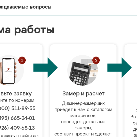
задаваемые вопросы
ма работы
вьте заявку
Замер и расчет
ите по номерам
Дизайнер-замерщик
800) 511-89-55
приедет к Вам с каталогом
материалов,
Вы
495) 665-24-01
проведёт детальные
р
926) 409-68-13
замеры,
д
составит проект и сделает
з
те заявку на сайте для