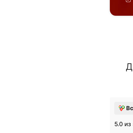
Д
Вс
5.0
из 