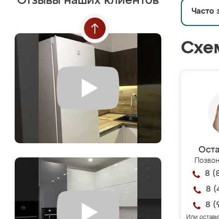
Отзывы наших клиентов
Часто 
Схе
Оста
Позвон
8 (
8 (
8 (
Или оставь