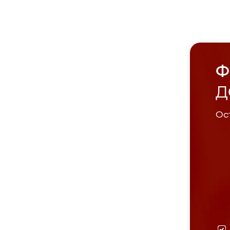
Ф
Д
Ост