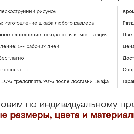
пескоструйный рисунок
Кром
ы:
изготовление шкафа любого размера
Разд
ннее наполнение:
стандартная комплектация
Цвет
вление:
5-7 рабочих дней
Цена
бесплатно
Дост
:
бесплатно
Сбор
10% предоплата, 90% после доставки шкафа
Гара
товим по индивидуальному про
е размеры, цвета и материа